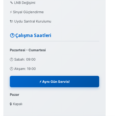
🔧 LNB Değişimi
⚡ Sinyal Güçlendirme
🔌 Uydu Santral Kurulumu
🕐 Çalışma Saatleri
Pazartesi - Cumartesi
🕐 Sabah: 09:00
🕗 Akşam: 19:00
⚡ Aynı Gün Servis!
Pazar
🔒 Kapalı