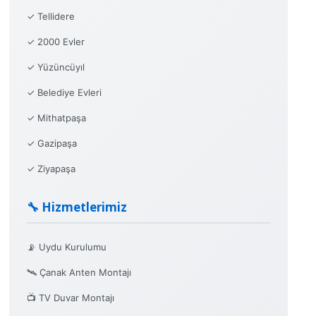
✓ Tellidere
✓ 2000 Evler
✓ Yüzüncüyıl
✓ Belediye Evleri
✓ Mithatpaşa
✓ Gazipaşa
✓ Ziyapaşa
🔧 Hizmetlerimiz
📡 Uydu Kurulumu
🛰️ Çanak Anten Montajı
📺 TV Duvar Montajı