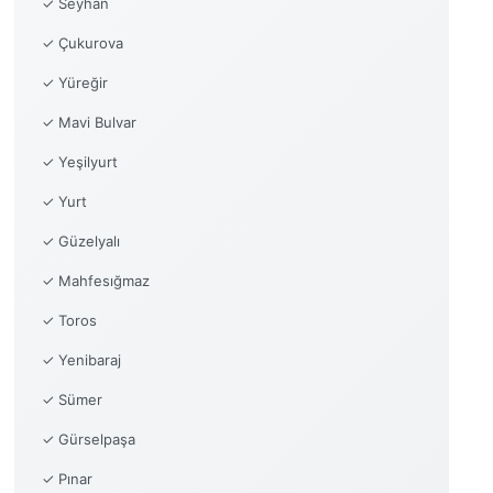
✓ Seyhan
✓ Çukurova
✓ Yüreğir
✓ Mavi Bulvar
✓ Yeşilyurt
✓ Yurt
✓ Güzelyalı
✓ Mahfesığmaz
✓ Toros
✓ Yenibaraj
✓ Sümer
✓ Gürselpaşa
✓ Pınar