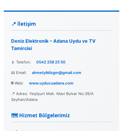
📍 İletişim
Deniz Elektronik – Adana Uydu ve TV
Tamircisi
📱 Telefon:
0542 258 25 50
📧 Email:
ahmetyildizgm@gmail.com
🌐 Web:
www.uyducuadana.com
📍 Adres: Yeşilyurt Mah. Mavi Bulvar No:39/A
Seyhan/Adana
🗺️ Hizmet Bölgelerimiz