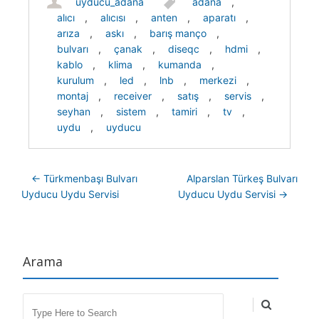
uyducu_adana
adana
,
alıcı
,
alıcısı
,
anten
,
aparatı
,
arıza
,
askı
,
barış manço
,
bulvarı
,
çanak
,
diseqc
,
hdmi
,
kablo
,
klima
,
kumanda
,
kurulum
,
led
,
lnb
,
merkezi
,
montaj
,
receiver
,
satış
,
servis
,
seyhan
,
sistem
,
tamiri
,
tv
,
uydu
,
uyducu
Post navigation
←
Türkmenbaşı Bulvarı
Alparslan Türkeş Bulvarı
Uyducu Uydu Servisi
Uyducu Uydu Servisi
→
Arama
Search