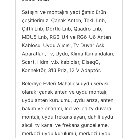
Satışını ve montajını yaptığımız ürün
çeşitlerimiz; Çanak Anten, Tekli Lnb,
Çiftli Lnb, Dörtlü Lnb, Quadro Lnb,
MDU5 Lnb, RG6-U4 ve RG6-U6 Anten
Kablosu, Uydu Alıcısı, Tv Duvar Askı
Aparatları, Tv, Uydu, Klima Kumandaları,
Scart, Hdmi v.b. kablolar, DiseqC,
Konnektör, 3’lü Priz, 12 V Adaptör.
Belediye Evleri Mahallesi uydu servisi
olarak; çanak anten ve uydu montajı,
uydu anten kurulumu, uydu arıza, anten
bakım ve onarımı, lcd ve led tv duvara
montajı, uydu frekans ayarı, dahili uydu
alıcılı tv kanal ve frekans güncelleme,
merkezi uydu kurulumu, merkezi uydu