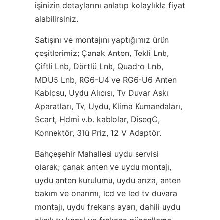
işinizin detaylarını anlatıp kolaylıkla fiyat
alabilirsiniz.
Satışını ve montajını yaptığımız ürün
çeşitlerimiz; Çanak Anten, Tekli Lnb,
Çiftli Lnb, Dörtlü Lnb, Quadro Lnb,
MDU5 Lnb, RG6-U4 ve RG6-U6 Anten
Kablosu, Uydu Alıcısı, Tv Duvar Askı
Aparatları, Tv, Uydu, Klima Kumandaları,
Scart, Hdmi v.b. kablolar, DiseqC,
Konnektör, 3’lü Priz, 12 V Adaptör.
Bahçeşehir Mahallesi uydu servisi
olarak; çanak anten ve uydu montajı,
uydu anten kurulumu, uydu arıza, anten
bakım ve onarımı, lcd ve led tv duvara
montajı, uydu frekans ayarı, dahili uydu