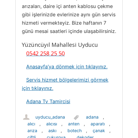
arızaları, daire içi anten kablosu çekme
gibi işlerinizde evlerinize aynı gün servis
hizmeti vermekteyiz. Bize haftanın 7
günü mesai saatleri içinde ulaşabilirsiniz.
Yüzüncüyıl Mahallesi Uyducu
0542 258 25 50
Anasayfa’ya dönmek için tıklayınız.
Servis hizmet bölgelerimizi görmek
için tıklayınız.
Adana Tv Tamircisi
uyducu_adana
adana
,
alıcı
,
alıcısı
,
anten
,
aparatı
,
arıza
,
askı
,
botech
,
çanak
,
çiftli
,
çukurova
,
dekoder
,