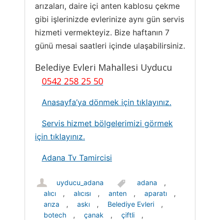
arızaları, daire içi anten kablosu çekme
gibi işlerinizde evlerinize aynı gün servis
hizmeti vermekteyiz. Bize haftanın 7
günü mesai saatleri içinde ulaşabilirsiniz.
Belediye Evleri Mahallesi Uyducu
0542 258 25 50
Anasayfa’ya dönmek için tıklayınız.
Servis hizmet bölgelerimizi görmek
için tıklayınız.
Adana Tv Tamircisi
uyducu_adana
adana
,
alıcı
,
alıcısı
,
anten
,
aparatı
,
arıza
,
askı
,
Belediye Evleri
,
botech
,
çanak
,
çiftli
,