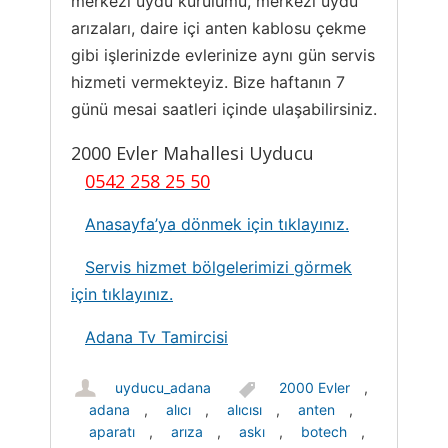
merkezi uydu kurulumu, merkezi uydu
arızaları, daire içi anten kablosu çekme
gibi işlerinizde evlerinize aynı gün servis
hizmeti vermekteyiz. Bize haftanın 7
günü mesai saatleri içinde ulaşabilirsiniz.
2000 Evler Mahallesi Uyducu
0542 258 25 50
Anasayfa’ya dönmek için tıklayınız.
Servis hizmet bölgelerimizi görmek
için tıklayınız.
Adana Tv Tamircisi
uyducu_adana
2000 Evler
,
adana
,
alıcı
,
alıcısı
,
anten
,
aparatı
,
arıza
,
askı
,
botech
,