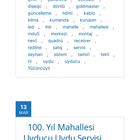
diseqc
,
dörtlü
,
goldmaster
,
güncelleme
,
hdmi
,
kablo
,
klima
,
kumanda
,
kurulum
,
led
,
lnb
,
mahalle
,
mahallesi
,
mdu5
,
merkezi
,
montaj
,
next
,
quadro
,
receiver
,
redline
,
satış
,
servis
,
seyhan
,
sistem
,
tamiri
,
tekli
,
tv
,
uydu
,
uyducu
,
Yüzüncüyıl
13
MAR
100. Yıl Mahallesi
Uyducu Uydu Servisi