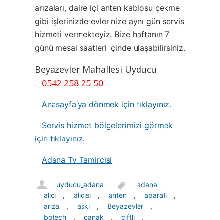
arızaları, daire içi anten kablosu çekme
gibi işlerinizde evlerinize aynı gün servis
hizmeti vermekteyiz. Bize haftanın 7
günü mesai saatleri içinde ulaşabilirsiniz.
Beyazevler Mahallesi Uyducu
0542 258 25 50
Anasayfa’ya dönmek için tıklayınız.
Servis hizmet bölgelerimizi görmek
için tıklayınız.
Adana Tv Tamircisi
uyducu_adana
adana
,
alıcı
,
alıcısı
,
anten
,
aparatı
,
arıza
,
askı
,
Beyazevler
,
botech
,
çanak
,
çiftli
,