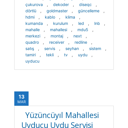
çukurova
,
dekoder
,
diseqc
,
dörtlü
,
goldmaster
,
güncelleme
,
hdmi
,
kablo
,
klima
,
kumanda
,
kurulum
,
led
,
lnb
,
mahalle
,
mahallesi
,
mdu5
,
merkezi
,
montaj
,
next
,
quadro
,
receiver
,
redline
,
satış
,
servis
,
seyhan
,
sistem
,
tamiri
,
tekli
,
tv
,
uydu
,
uyducu
13
MAR
Yüzüncüyıl Mahallesi
Uyducu Uydu Servisi