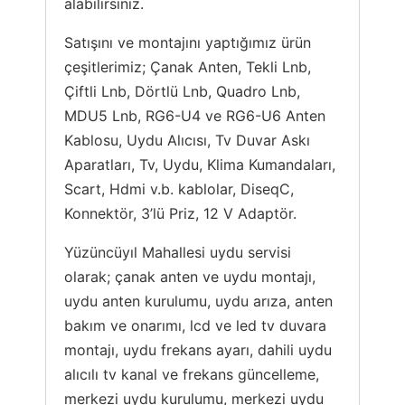
alabilirsiniz.
Satışını ve montajını yaptığımız ürün
çeşitlerimiz; Çanak Anten, Tekli Lnb,
Çiftli Lnb, Dörtlü Lnb, Quadro Lnb,
MDU5 Lnb, RG6-U4 ve RG6-U6 Anten
Kablosu, Uydu Alıcısı, Tv Duvar Askı
Aparatları, Tv, Uydu, Klima Kumandaları,
Scart, Hdmi v.b. kablolar, DiseqC,
Konnektör, 3’lü Priz, 12 V Adaptör.
Yüzüncüyıl Mahallesi uydu servisi
olarak; çanak anten ve uydu montajı,
uydu anten kurulumu, uydu arıza, anten
bakım ve onarımı, lcd ve led tv duvara
montajı, uydu frekans ayarı, dahili uydu
alıcılı tv kanal ve frekans güncelleme,
merkezi uydu kurulumu, merkezi uydu