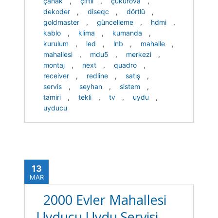
çanak
,
çiftli
,
çukurova
,
dekoder
,
diseqc
,
dörtlü
,
goldmaster
,
güncelleme
,
hdmi
,
kablo
,
klima
,
kumanda
,
kurulum
,
led
,
lnb
,
mahalle
,
mahallesi
,
mdu5
,
merkezi
,
montaj
,
next
,
quadro
,
receiver
,
redline
,
satış
,
servis
,
seyhan
,
sistem
,
tamiri
,
tekli
,
tv
,
uydu
,
uyducu
13
MAR
2000 Evler Mahallesi
Uyducu Uydu Servisi