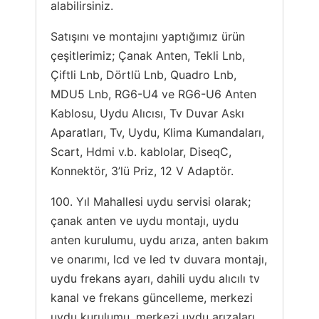
alabilirsiniz.
Satışını ve montajını yaptığımız ürün
çeşitlerimiz; Çanak Anten, Tekli Lnb,
Çiftli Lnb, Dörtlü Lnb, Quadro Lnb,
MDU5 Lnb, RG6-U4 ve RG6-U6 Anten
Kablosu, Uydu Alıcısı, Tv Duvar Askı
Aparatları, Tv, Uydu, Klima Kumandaları,
Scart, Hdmi v.b. kablolar, DiseqC,
Konnektör, 3’lü Priz, 12 V Adaptör.
100. Yıl Mahallesi uydu servisi olarak;
çanak anten ve uydu montajı, uydu
anten kurulumu, uydu arıza, anten bakım
ve onarımı, lcd ve led tv duvara montajı,
uydu frekans ayarı, dahili uydu alıcılı tv
kanal ve frekans güncelleme, merkezi
uydu kurulumu, merkezi uydu arızaları,