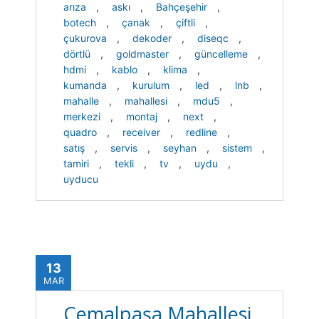
arıza
,
askı
,
Bahçeşehir
,
botech
,
çanak
,
çiftli
,
çukurova
,
dekoder
,
diseqc
,
dörtlü
,
goldmaster
,
güncelleme
,
hdmi
,
kablo
,
klima
,
kumanda
,
kurulum
,
led
,
lnb
,
mahalle
,
mahallesi
,
mdu5
,
merkezi
,
montaj
,
next
,
quadro
,
receiver
,
redline
,
satış
,
servis
,
seyhan
,
sistem
,
tamiri
,
tekli
,
tv
,
uydu
,
uyducu
13
MAR
Cemalpaşa Mahallesi