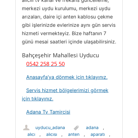
alıcılı tv kanal ve frekans güncelleme,
merkezi uydu kurulumu, merkezi uydu
arızaları, daire içi anten kablosu çekme
gibi işlerinizde evlerinize aynı gün servis
hizmeti vermekteyiz. Bize haftanın 7
günü mesai saatleri içinde ulaşabilirsiniz.
Bahçeşehir Mahallesi Uyducu
0542 258 25 50
Anasayfa’ya dönmek için tıklayınız.
Servis hizmet bölgelerimizi görmek
için tıklayınız.
Adana Tv Tamircisi
uyducu_adana
adana
,
alıcı
,
alıcısı
,
anten
,
aparatı
,