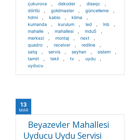
çukurova
,
dekoder
,
diseqc
,
dörtlü
,
goldmaster
,
güncelleme
,
hdmi
,
kablo
,
klima
,
kumanda
,
kurulum
,
led
,
lnb
,
mahalle
,
mahallesi
,
mdu5
,
merkezi
,
montaj
,
next
,
quadro
,
receiver
,
redline
,
satış
,
servis
,
seyhan
,
sistem
,
tamiri
,
tekli
,
tv
,
uydu
,
uyducu
13
MAR
Beyazevler Mahallesi
Uyducu Uydu Servisi