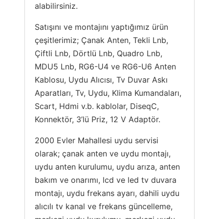
alabilirsiniz.
Satışını ve montajını yaptığımız ürün
çeşitlerimiz; Çanak Anten, Tekli Lnb,
Çiftli Lnb, Dörtlü Lnb, Quadro Lnb,
MDU5 Lnb, RG6-U4 ve RG6-U6 Anten
Kablosu, Uydu Alıcısı, Tv Duvar Askı
Aparatları, Tv, Uydu, Klima Kumandaları,
Scart, Hdmi v.b. kablolar, DiseqC,
Konnektör, 3’lü Priz, 12 V Adaptör.
2000 Evler Mahallesi uydu servisi
olarak; çanak anten ve uydu montajı,
uydu anten kurulumu, uydu arıza, anten
bakım ve onarımı, lcd ve led tv duvara
montajı, uydu frekans ayarı, dahili uydu
alıcılı tv kanal ve frekans güncelleme,