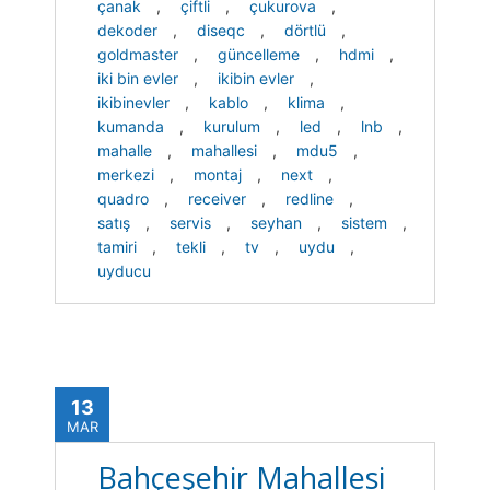
çanak
,
çiftli
,
çukurova
,
dekoder
,
diseqc
,
dörtlü
,
goldmaster
,
güncelleme
,
hdmi
,
iki bin evler
,
ikibin evler
,
ikibinevler
,
kablo
,
klima
,
kumanda
,
kurulum
,
led
,
lnb
,
mahalle
,
mahallesi
,
mdu5
,
merkezi
,
montaj
,
next
,
quadro
,
receiver
,
redline
,
satış
,
servis
,
seyhan
,
sistem
,
tamiri
,
tekli
,
tv
,
uydu
,
uyducu
13
MAR
Bahçeşehir Mahallesi