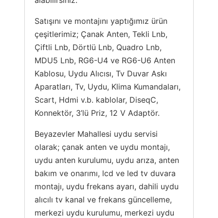
alabilirsiniz.
Satışını ve montajını yaptığımız ürün
çeşitlerimiz; Çanak Anten, Tekli Lnb,
Çiftli Lnb, Dörtlü Lnb, Quadro Lnb,
MDU5 Lnb, RG6-U4 ve RG6-U6 Anten
Kablosu, Uydu Alıcısı, Tv Duvar Askı
Aparatları, Tv, Uydu, Klima Kumandaları,
Scart, Hdmi v.b. kablolar, DiseqC,
Konnektör, 3’lü Priz, 12 V Adaptör.
Beyazevler Mahallesi uydu servisi
olarak; çanak anten ve uydu montajı,
uydu anten kurulumu, uydu arıza, anten
bakım ve onarımı, lcd ve led tv duvara
montajı, uydu frekans ayarı, dahili uydu
alıcılı tv kanal ve frekans güncelleme,
merkezi uydu kurulumu, merkezi uydu