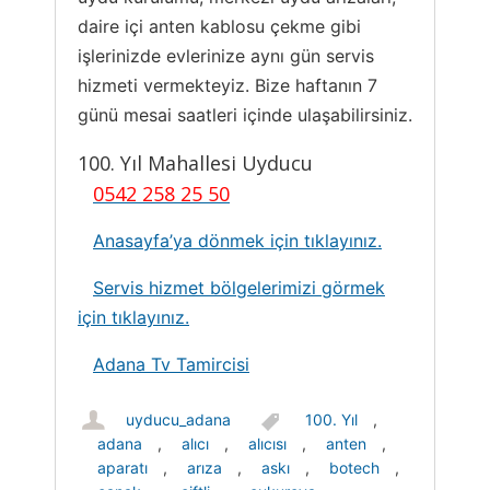
daire içi anten kablosu çekme gibi
işlerinizde evlerinize aynı gün servis
hizmeti vermekteyiz. Bize haftanın 7
günü mesai saatleri içinde ulaşabilirsiniz.
100. Yıl Mahallesi Uyducu
0542 258 25 50
Anasayfa’ya dönmek için tıklayınız.
Servis hizmet bölgelerimizi görmek
için tıklayınız.
Adana Tv Tamircisi
uyducu_adana
100. Yıl
,
adana
,
alıcı
,
alıcısı
,
anten
,
aparatı
,
arıza
,
askı
,
botech
,