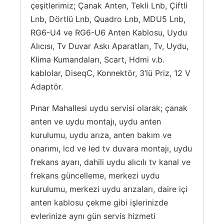
çeşitlerimiz; Çanak Anten, Tekli Lnb, Çiftli
Lnb, Dörtlü Lnb, Quadro Lnb, MDU5 Lnb,
RG6-U4 ve RG6-U6 Anten Kablosu, Uydu
Alıcısı, Tv Duvar Askı Aparatları, Tv, Uydu,
Klima Kumandaları, Scart, Hdmi v.b.
kablolar, DiseqC, Konnektör, 3’lü Priz, 12 V
Adaptör.
Pınar Mahallesi uydu servisi olarak; çanak
anten ve uydu montajı, uydu anten
kurulumu, uydu arıza, anten bakım ve
onarımı, lcd ve led tv duvara montajı, uydu
frekans ayarı, dahili uydu alıcılı tv kanal ve
frekans güncelleme, merkezi uydu
kurulumu, merkezi uydu arızaları, daire içi
anten kablosu çekme gibi işlerinizde
evlerinize aynı gün servis hizmeti