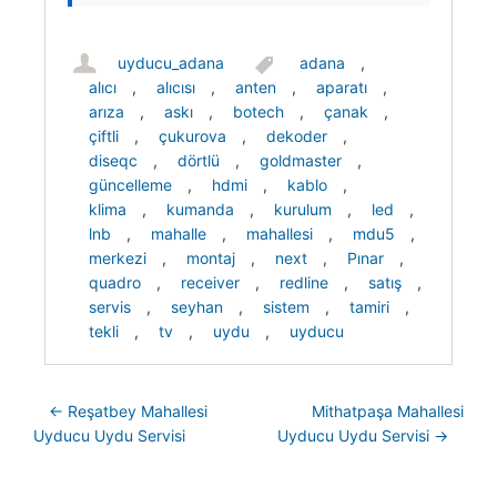
uyducu_adana
adana
,
alıcı
,
alıcısı
,
anten
,
aparatı
,
arıza
,
askı
,
botech
,
çanak
,
çiftli
,
çukurova
,
dekoder
,
diseqc
,
dörtlü
,
goldmaster
,
güncelleme
,
hdmi
,
kablo
,
klima
,
kumanda
,
kurulum
,
led
,
lnb
,
mahalle
,
mahallesi
,
mdu5
,
merkezi
,
montaj
,
next
,
Pınar
,
quadro
,
receiver
,
redline
,
satış
,
servis
,
seyhan
,
sistem
,
tamiri
,
tekli
,
tv
,
uydu
,
uyducu
Post navigation
←
Reşatbey Mahallesi
Mithatpaşa Mahallesi
Uyducu Uydu Servisi
Uyducu Uydu Servisi
→