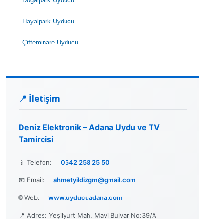
Doğalpark Uyducu
Hayalpark Uyducu
Çifteminare Uyducu
📍 İletişim
Deniz Elektronik – Adana Uydu ve TV
Tamircisi
📱 Telefon:
0542 258 25 50
📧 Email:
ahmetyildizgm@gmail.com
🌐 Web:
www.uyducuadana.com
📍 Adres: Yeşilyurt Mah. Mavi Bulvar No:39/A