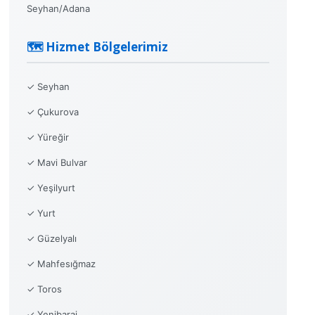
Seyhan/Adana
🗺️ Hizmet Bölgelerimiz
✓ Seyhan
✓ Çukurova
✓ Yüreğir
✓ Mavi Bulvar
✓ Yeşilyurt
✓ Yurt
✓ Güzelyalı
✓ Mahfesığmaz
✓ Toros
✓ Yenibaraj