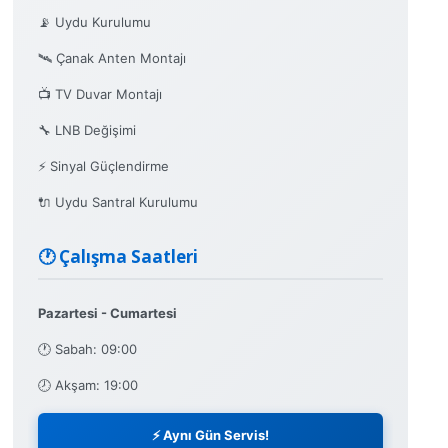
📡 Uydu Kurulumu
🛰️ Çanak Anten Montajı
📺 TV Duvar Montajı
🔧 LNB Değişimi
⚡ Sinyal Güçlendirme
🔌 Uydu Santral Kurulumu
🕐 Çalışma Saatleri
Pazartesi - Cumartesi
🕐 Sabah: 09:00
🕗 Akşam: 19:00
⚡ Aynı Gün Servis!