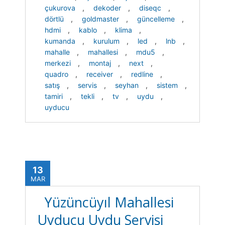
çukurova
,
dekoder
,
diseqc
,
dörtlü
,
goldmaster
,
güncelleme
,
hdmi
,
kablo
,
klima
,
kumanda
,
kurulum
,
led
,
lnb
,
mahalle
,
mahallesi
,
mdu5
,
merkezi
,
montaj
,
next
,
quadro
,
receiver
,
redline
,
satış
,
servis
,
seyhan
,
sistem
,
tamiri
,
tekli
,
tv
,
uydu
,
uyducu
13
MAR
Yüzüncüyıl Mahallesi
Uyducu Uydu Servisi