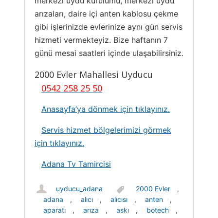
merkezi uydu kurulumu, merkezi uydu
arızaları, daire içi anten kablosu çekme
gibi işlerinizde evlerinize aynı gün servis
hizmeti vermekteyiz. Bize haftanın 7
günü mesai saatleri içinde ulaşabilirsiniz.
2000 Evler Mahallesi Uyducu
0542 258 25 50
Anasayfa’ya dönmek için tıklayınız.
Servis hizmet bölgelerimizi görmek
için tıklayınız.
Adana Tv Tamircisi
uyducu_adana
2000 Evler
,
adana
,
alıcı
,
alıcısı
,
anten
,
aparatı
,
arıza
,
askı
,
botech
,