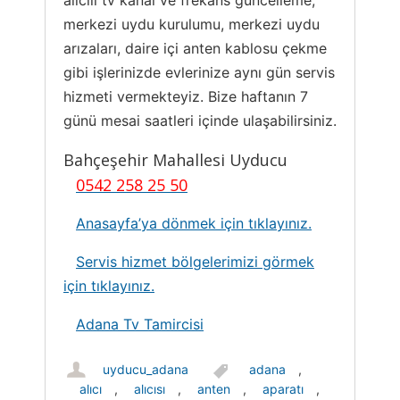
alıcılı tv kanal ve frekans güncelleme,
merkezi uydu kurulumu, merkezi uydu
arızaları, daire içi anten kablosu çekme
gibi işlerinizde evlerinize aynı gün servis
hizmeti vermekteyiz. Bize haftanın 7
günü mesai saatleri içinde ulaşabilirsiniz.
Bahçeşehir Mahallesi Uyducu
0542 258 25 50
Anasayfa’ya dönmek için tıklayınız.
Servis hizmet bölgelerimizi görmek
için tıklayınız.
Adana Tv Tamircisi
uyducu_adana
adana
,
alıcı
,
alıcısı
,
anten
,
aparatı
,