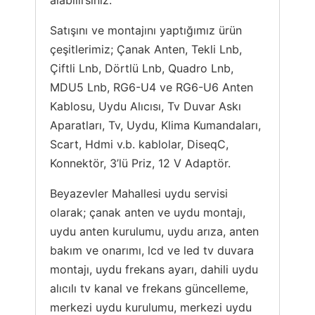
alabilirsiniz.
Satışını ve montajını yaptığımız ürün
çeşitlerimiz; Çanak Anten, Tekli Lnb,
Çiftli Lnb, Dörtlü Lnb, Quadro Lnb,
MDU5 Lnb, RG6-U4 ve RG6-U6 Anten
Kablosu, Uydu Alıcısı, Tv Duvar Askı
Aparatları, Tv, Uydu, Klima Kumandaları,
Scart, Hdmi v.b. kablolar, DiseqC,
Konnektör, 3’lü Priz, 12 V Adaptör.
Beyazevler Mahallesi uydu servisi
olarak; çanak anten ve uydu montajı,
uydu anten kurulumu, uydu arıza, anten
bakım ve onarımı, lcd ve led tv duvara
montajı, uydu frekans ayarı, dahili uydu
alıcılı tv kanal ve frekans güncelleme,
merkezi uydu kurulumu, merkezi uydu