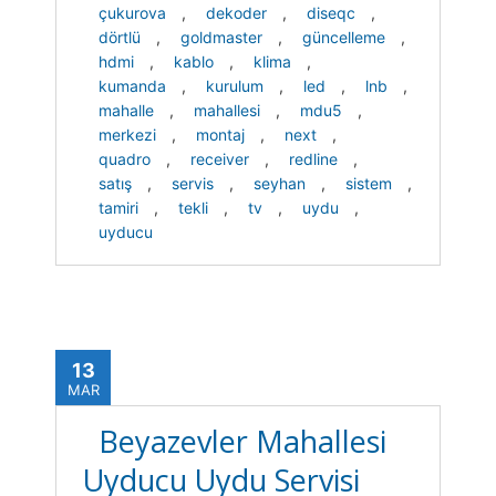
çukurova
,
dekoder
,
diseqc
,
dörtlü
,
goldmaster
,
güncelleme
,
hdmi
,
kablo
,
klima
,
kumanda
,
kurulum
,
led
,
lnb
,
mahalle
,
mahallesi
,
mdu5
,
merkezi
,
montaj
,
next
,
quadro
,
receiver
,
redline
,
satış
,
servis
,
seyhan
,
sistem
,
tamiri
,
tekli
,
tv
,
uydu
,
uyducu
13
MAR
Beyazevler Mahallesi
Uyducu Uydu Servisi