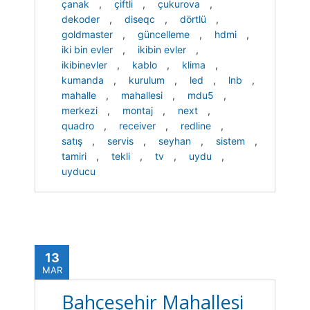
çanak
,
çiftli
,
çukurova
,
dekoder
,
diseqc
,
dörtlü
,
goldmaster
,
güncelleme
,
hdmi
,
iki bin evler
,
ikibin evler
,
ikibinevler
,
kablo
,
klima
,
kumanda
,
kurulum
,
led
,
lnb
,
mahalle
,
mahallesi
,
mdu5
,
merkezi
,
montaj
,
next
,
quadro
,
receiver
,
redline
,
satış
,
servis
,
seyhan
,
sistem
,
tamiri
,
tekli
,
tv
,
uydu
,
uyducu
13
MAR
Bahçeşehir Mahallesi