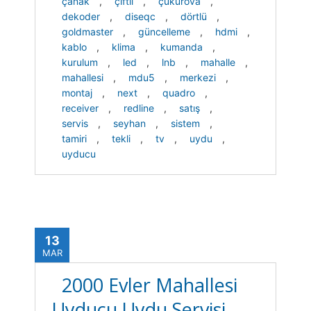
çanak
,
çiftli
,
çukurova
,
dekoder
,
diseqc
,
dörtlü
,
goldmaster
,
güncelleme
,
hdmi
,
kablo
,
klima
,
kumanda
,
kurulum
,
led
,
lnb
,
mahalle
,
mahallesi
,
mdu5
,
merkezi
,
montaj
,
next
,
quadro
,
receiver
,
redline
,
satış
,
servis
,
seyhan
,
sistem
,
tamiri
,
tekli
,
tv
,
uydu
,
uyducu
13
MAR
2000 Evler Mahallesi
Uyducu Uydu Servisi