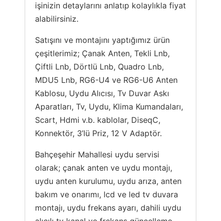
işinizin detaylarını anlatıp kolaylıkla fiyat
alabilirsiniz.
Satışını ve montajını yaptığımız ürün
çeşitlerimiz; Çanak Anten, Tekli Lnb,
Çiftli Lnb, Dörtlü Lnb, Quadro Lnb,
MDU5 Lnb, RG6-U4 ve RG6-U6 Anten
Kablosu, Uydu Alıcısı, Tv Duvar Askı
Aparatları, Tv, Uydu, Klima Kumandaları,
Scart, Hdmi v.b. kablolar, DiseqC,
Konnektör, 3’lü Priz, 12 V Adaptör.
Bahçeşehir Mahallesi uydu servisi
olarak; çanak anten ve uydu montajı,
uydu anten kurulumu, uydu arıza, anten
bakım ve onarımı, lcd ve led tv duvara
montajı, uydu frekans ayarı, dahili uydu