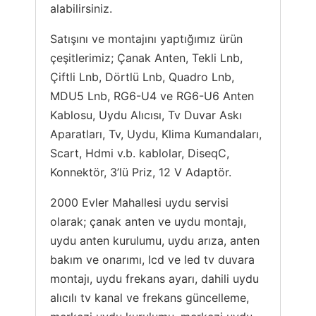
alabilirsiniz.
Satışını ve montajını yaptığımız ürün
çeşitlerimiz; Çanak Anten, Tekli Lnb,
Çiftli Lnb, Dörtlü Lnb, Quadro Lnb,
MDU5 Lnb, RG6-U4 ve RG6-U6 Anten
Kablosu, Uydu Alıcısı, Tv Duvar Askı
Aparatları, Tv, Uydu, Klima Kumandaları,
Scart, Hdmi v.b. kablolar, DiseqC,
Konnektör, 3’lü Priz, 12 V Adaptör.
2000 Evler Mahallesi uydu servisi
olarak; çanak anten ve uydu montajı,
uydu anten kurulumu, uydu arıza, anten
bakım ve onarımı, lcd ve led tv duvara
montajı, uydu frekans ayarı, dahili uydu
alıcılı tv kanal ve frekans güncelleme,