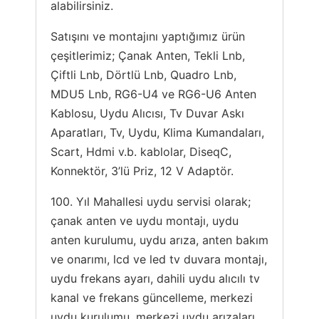
alabilirsiniz.
Satışını ve montajını yaptığımız ürün
çeşitlerimiz; Çanak Anten, Tekli Lnb,
Çiftli Lnb, Dörtlü Lnb, Quadro Lnb,
MDU5 Lnb, RG6-U4 ve RG6-U6 Anten
Kablosu, Uydu Alıcısı, Tv Duvar Askı
Aparatları, Tv, Uydu, Klima Kumandaları,
Scart, Hdmi v.b. kablolar, DiseqC,
Konnektör, 3’lü Priz, 12 V Adaptör.
100. Yıl Mahallesi uydu servisi olarak;
çanak anten ve uydu montajı, uydu
anten kurulumu, uydu arıza, anten bakım
ve onarımı, lcd ve led tv duvara montajı,
uydu frekans ayarı, dahili uydu alıcılı tv
kanal ve frekans güncelleme, merkezi
uydu kurulumu, merkezi uydu arızaları,