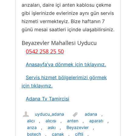
arızaları, daire içi anten kablosu çekme
gibi işlerinizde evlerinize aynı gün servis
hizmeti vermekteyiz. Bize haftanın 7
günü mesai saatleri içinde ulaşabilirsiniz.
Beyazevler Mahallesi Uyducu
0542 258 25 50
Anasayfa’ya dönmek için tıklayınız.
Servis hizmet bölgelerimizi görmek
için tıklayınız.
Adana Tv Tamircisi
uyducu_adana
adana
,
alıcı
,
alıcısı
,
anten
,
aparatı
,
arıza
,
askı
,
Beyazevler
,
botech
,
çanak
,
çiftli
,