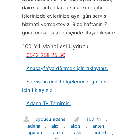
daire içi anten kablosu çekme gibi
işlerinizde evlerinize aynı gün servis
hizmeti vermekteyiz. Bize haftanın 7
günü mesai saatleri içinde ulaşabilirsiniz.
100. Yıl Mahallesi Uyducu
0542 258 25 50
Anasayfa’ya dönmek için tıklayınız.
Servis hizmet bölgelerimizi görmek
için tıklayınız.
Adana Tv Tamircisi
uyducu_adana
100. Yıl
,
adana
,
alıcı
,
alıcısı
,
anten
,
aparatı
,
arıza
,
askı
,
botech
,