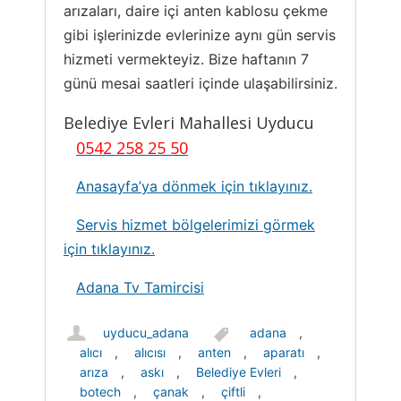
arızaları, daire içi anten kablosu çekme
gibi işlerinizde evlerinize aynı gün servis
hizmeti vermekteyiz. Bize haftanın 7
günü mesai saatleri içinde ulaşabilirsiniz.
Belediye Evleri Mahallesi Uyducu
0542 258 25 50
Anasayfa’ya dönmek için tıklayınız.
Servis hizmet bölgelerimizi görmek
için tıklayınız.
Adana Tv Tamircisi
uyducu_adana
adana
,
alıcı
,
alıcısı
,
anten
,
aparatı
,
arıza
,
askı
,
Belediye Evleri
,
botech
,
çanak
,
çiftli
,