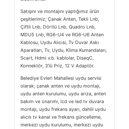
Satışını ve montajını yaptığımız ürün
çeşitlerimiz; Çanak Anten, Tekli Lnb,
Çiftli Lnb, Dörtlü Lnb, Quadro Lnb,
MDU5 Lnb, RG6-U4 ve RG6-U6 Anten
Kablosu, Uydu Alıcısı, Tv Duvar Askı
Aparatları, Tv, Uydu, Klima Kumandaları,
Scart, Hdmi v.b. kablolar, DiseqC,
Konnektör, 3’lü Priz, 12 V Adaptör.
Belediye Evleri Mahallesi uydu servisi
olarak; çanak anten ve uydu montajı,
uydu anten kurulumu, uydu arıza, anten
bakım ve onarımı, lcd ve led tv duvara
montajı, uydu frekans ayarı, dahili uydu
alıcılı tv kanal ve frekans güncelleme,
merkezi uydu kurulumu, merkezi uydu