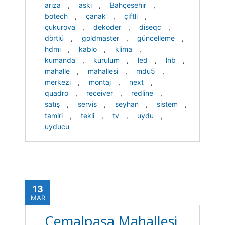
arıza
,
askı
,
Bahçeşehir
,
botech
,
çanak
,
çiftli
,
çukurova
,
dekoder
,
diseqc
,
dörtlü
,
goldmaster
,
güncelleme
,
hdmi
,
kablo
,
klima
,
kumanda
,
kurulum
,
led
,
lnb
,
mahalle
,
mahallesi
,
mdu5
,
merkezi
,
montaj
,
next
,
quadro
,
receiver
,
redline
,
satış
,
servis
,
seyhan
,
sistem
,
tamiri
,
tekli
,
tv
,
uydu
,
uyducu
13
MAR
Cemalpaşa Mahallesi