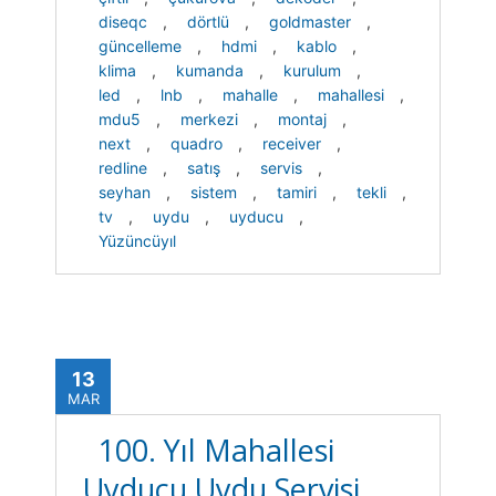
diseqc
,
dörtlü
,
goldmaster
,
güncelleme
,
hdmi
,
kablo
,
klima
,
kumanda
,
kurulum
,
led
,
lnb
,
mahalle
,
mahallesi
,
mdu5
,
merkezi
,
montaj
,
next
,
quadro
,
receiver
,
redline
,
satış
,
servis
,
seyhan
,
sistem
,
tamiri
,
tekli
,
tv
,
uydu
,
uyducu
,
Yüzüncüyıl
13
MAR
100. Yıl Mahallesi
Uyducu Uydu Servisi