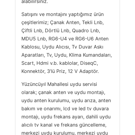
alabilirsiniz.
Satışını ve montajını yaptığımız ürün
çeşitlerimiz; Çanak Anten, Tekli Lnb,
Çiftli Lnb, Dörtlü Lnb, Quadro Lnb,
MDU5 Lnb, RG6-U4 ve RG6-U6 Anten
Kablosu, Uydu Alıcısı, Tv Duvar Askı
Aparatları, Tv, Uydu, Klima Kumandaları,
Scart, Hdmi v.b. kablolar, DiseqC,
Konnektör, 3’lü Priz, 12 V Adaptör.
Yüzüncüyıl Mahallesi uydu servisi
olarak; çanak anten ve uydu montajı,
uydu anten kurulumu, uydu arıza, anten
bakım ve onarımı, lcd ve led tv duvara
montajı, uydu frekans ayarı, dahili uydu
alıcılı tv kanal ve frekans güncelleme,
merkezi uydu kurulumu, merkezi uydu