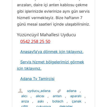
arızaları, daire içi anten kablosu çekme
gibi işlerinizde evlerinize aynı gün servis
hizmeti vermekteyiz. Bize haftanın 7
günü mesai saatleri içinde ulaşabilirsiniz.
Yüzüncüyıl Mahallesi Uyducu
0542 258 25 50
Anasayfa’ya dönmek için tıklayınız.
Servis hizmet bölgelerimizi görmek
için tıklayınız.
Adana Tv Tamircisi
uyducu_adana
adana
,
alıcı
,
alıcısı
,
anten
,
aparatı
,
arıza
,
askı
,
botech
,
çanak
,
çiftli
,
çukurova
,
dekoder
,