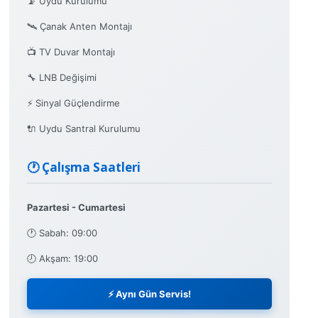
📡 Uydu Kurulumu
🛰️ Çanak Anten Montajı
📺 TV Duvar Montajı
🔧 LNB Değişimi
⚡ Sinyal Güçlendirme
🔌 Uydu Santral Kurulumu
🕐 Çalışma Saatleri
Pazartesi - Cumartesi
🕐 Sabah: 09:00
🕗 Akşam: 19:00
⚡ Aynı Gün Servis!