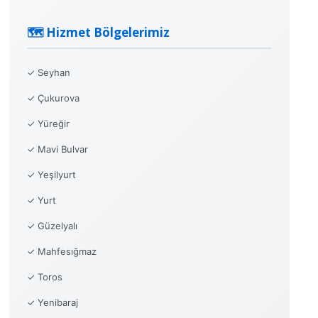
🗺️ Hizmet Bölgelerimiz
✓ Seyhan
✓ Çukurova
✓ Yüreğir
✓ Mavi Bulvar
✓ Yeşilyurt
✓ Yurt
✓ Güzelyalı
✓ Mahfesığmaz
✓ Toros
✓ Yenibaraj