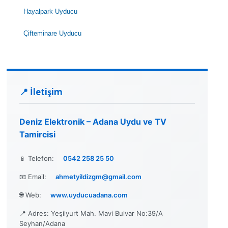
Hayalpark Uyducu
Çifteminare Uyducu
📍 İletişim
Deniz Elektronik – Adana Uydu ve TV
Tamircisi
📱 Telefon:
0542 258 25 50
📧 Email:
ahmetyildizgm@gmail.com
🌐 Web:
www.uyducuadana.com
📍 Adres: Yeşilyurt Mah. Mavi Bulvar No:39/A
Seyhan/Adana