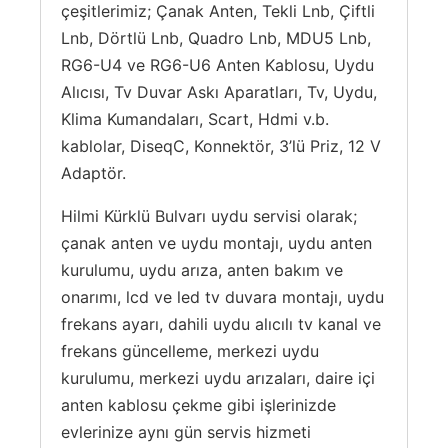
çeşitlerimiz; Çanak Anten, Tekli Lnb, Çiftli
Lnb, Dörtlü Lnb, Quadro Lnb, MDU5 Lnb,
RG6-U4 ve RG6-U6 Anten Kablosu, Uydu
Alıcısı, Tv Duvar Askı Aparatları, Tv, Uydu,
Klima Kumandaları, Scart, Hdmi v.b.
kablolar, DiseqC, Konnektör, 3’lü Priz, 12 V
Adaptör.
Hilmi Kürklü Bulvarı uydu servisi olarak;
çanak anten ve uydu montajı, uydu anten
kurulumu, uydu arıza, anten bakım ve
onarımı, lcd ve led tv duvara montajı, uydu
frekans ayarı, dahili uydu alıcılı tv kanal ve
frekans güncelleme, merkezi uydu
kurulumu, merkezi uydu arızaları, daire içi
anten kablosu çekme gibi işlerinizde
evlerinize aynı gün servis hizmeti