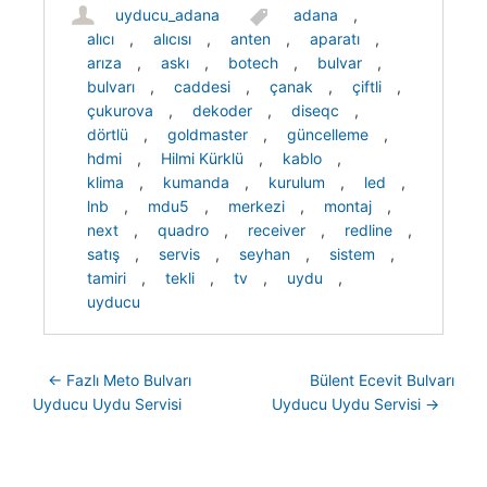
uyducu_adana
adana
,
alıcı
,
alıcısı
,
anten
,
aparatı
,
arıza
,
askı
,
botech
,
bulvar
,
bulvarı
,
caddesi
,
çanak
,
çiftli
,
çukurova
,
dekoder
,
diseqc
,
dörtlü
,
goldmaster
,
güncelleme
,
hdmi
,
Hilmi Kürklü
,
kablo
,
klima
,
kumanda
,
kurulum
,
led
,
lnb
,
mdu5
,
merkezi
,
montaj
,
next
,
quadro
,
receiver
,
redline
,
satış
,
servis
,
seyhan
,
sistem
,
tamiri
,
tekli
,
tv
,
uydu
,
uyducu
Post navigation
←
Fazlı Meto Bulvarı
Bülent Ecevit Bulvarı
Uyducu Uydu Servisi
Uyducu Uydu Servisi
→