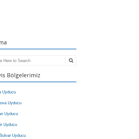
ma
ch
vis Bölgelerimiz
a Uyducu
rova Uyducu
an Uyducu
ir Uyducu
Bulvar Uyducu