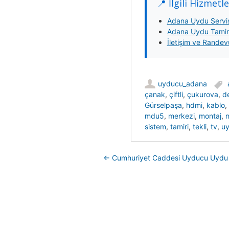
📍 İlgili Hizmetle
Adana Uydu Servis
Adana Uydu Tamirc
İletişim ve Randev
uyducu_adana
çanak
,
çiftli
,
çukurova
,
d
Gürselpaşa
,
hdmi
,
kablo
,
mdu5
,
merkezi
,
montaj
,
n
sistem
,
tamiri
,
tekli
,
tv
,
u
Post navigation
←
Cumhuriyet Caddesi Uyducu Uydu 