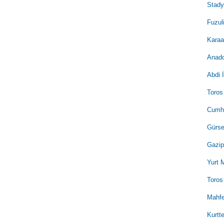
Stad
Fuzul
Karaa
Anado
Abdi 
Toros
Cumhu
Gürse
Gazip
Yurt 
Toros
Mahfe
Kurtt