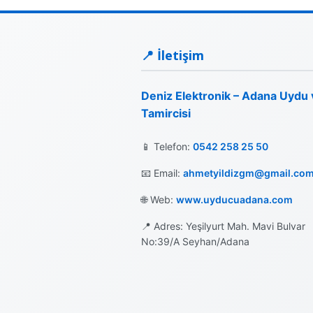
📍 İletişim
Deniz Elektronik – Adana Uydu
Tamircisi
📱 Telefon:
0542 258 25 50
📧 Email:
ahmetyildizgm@gmail.co
🌐 Web:
www.uyducuadana.com
📍 Adres: Yeşilyurt Mah. Mavi Bulvar
No:39/A Seyhan/Adana