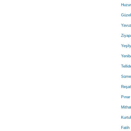
Huzur
Güzel
Yavuz
Ziyap
Yeşil
Yenib
Telli
Sümer
Reşat
Pınar
Mitha
Kurtu
Fatih