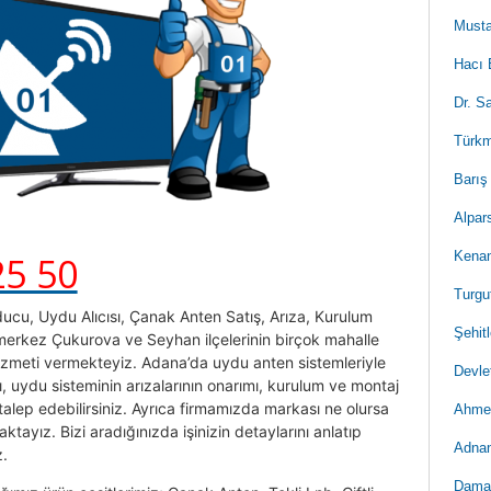
Musta
Hacı 
Dr. S
Türkm
Barış
Alpar
Kenan
25 50
Turgu
ucu, Uydu Alıcısı, Çanak Anten Satış, Arıza, Kurulum
Şehit
 merkez Çukurova ve Seyhan ilçelerinin birçok mahalle
izmeti vermekteyiz. Adana’da uydu anten sistemleriyle
Devle
şı, uydu sisteminin arızalarının onarımı, kurulum ve montaj
talep edebilirsiniz. Ayrıca firmamızda markası ne olursa
Ahmet
tayız. Bizi aradığınızda işinizin detaylarını anlatıp
Adnan
z.
Damar