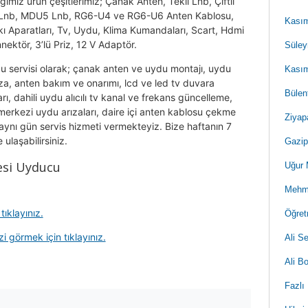
ığımız ürün çeşitlerimiz; Çanak Anten, Tekli Lnb, Çiftli
o Lnb, MDU5 Lnb, RG6-U4 ve RG6-U6 Anten Kablosu,
Kasım
kı Aparatları, Tv, Uydu, Klima Kumandaları, Scart, Hdmi
nektör, 3’lü Priz, 12 V Adaptör.
Süley
u servisi olarak; çanak anten ve uydu montajı, uydu
Kasım
za, anten bakım ve onarımı, lcd ve led tv duvara
Bülen
ı, dahili uydu alıcılı tv kanal ve frekans güncelleme,
erkezi uydu arızaları, daire içi anten kablosu çekme
Ziyap
e aynı gün servis hizmeti vermekteyiz. Bize haftanın 7
ulaşabilirsiniz.
Gazip
esi Uyducu
Uğur 
Mehme
ıklayınız.
Öğret
i görmek için tıklayınız.
Ali S
Ali B
Fazlı