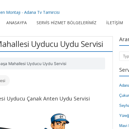
en Montajı - Adana Tv Tamircisi
ANASAYFA
SERVIS HIZMET BÖLGELERIMIZ
İLETIŞIM
Ara
ahallesi Uyducu Uydu Servisi
Sear
paşa Mahallesi Uyducu Uydu Servisi
Ser
esi
Adan
Çuku
si Uyducu Çanak Anten Uydu Servisi
Seyh
Yüreğ
Mavi 