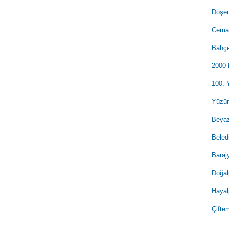
Döşem
Cemal
Bahçe
2000 
100. 
Yüzün
Beyaz
Beled
Baraj
Doğal
Hayal
Çifte