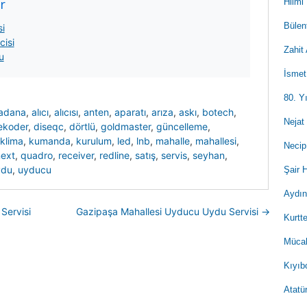
r
Hilmi
Bülen
i
isi
Zahit
u
İsmet
80. Y
adana
,
alıcı
,
alıcısı
,
anten
,
aparatı
,
arıza
,
askı
,
botech
,
Nejat
ekoder
,
diseqc
,
dörtlü
,
goldmaster
,
güncelleme
,
klima
,
kumanda
,
kurulum
,
led
,
lnb
,
mahalle
,
mahallesi
,
Necip
ext
,
quadro
,
receiver
,
redline
,
satış
,
servis
,
seyhan
,
ydu
,
uyducu
Şair 
Aydın
Servisi
Gazipaşa Mahallesi Uyducu Uydu Servisi
→
Kurtt
Mücah
Kıyıb
Atatü