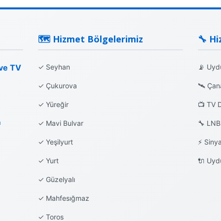
🗺️ Hizmet Bölgelerimiz
🔧 Hi
 ve TV
✓ Seyhan
📡 Uyd
✓ Çukurova
🛰️ Çan
✓ Yüreğir
📺 TV 
m
✓ Mavi Bulvar
🔧 LNB
✓ Yeşilyurt
⚡ Siny
✓ Yurt
🔌 Uyd
✓ Güzelyalı
✓ Mahfesığmaz
✓ Toros