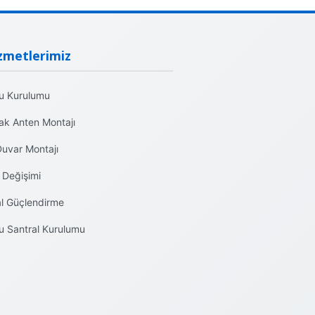
zmetlerimiz
u Kurulumu
ak Anten Montajı
Duvar Montajı
 Değişimi
al Güçlendirme
u Santral Kurulumu