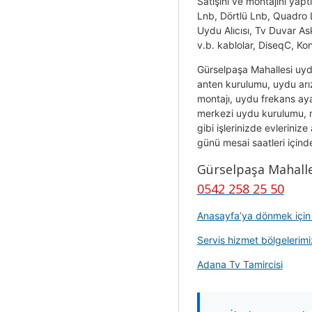
Satışını ve montajını yapt
Lnb, Dörtlü Lnb, Quadr
Uydu Alıcısı, Tv Duvar As
v.b. kablolar, DiseqC, Kon
Gürselpaşa Mahallesi uyd
anten kurulumu, uydu arı
montajı, uydu frekans ayar
merkezi uydu kurulumu, m
gibi işlerinizde evleriniz
günü mesai saatleri içinde 
Gürselpaşa Mahall
0542 258 25 50
Anasayfa’ya dönmek için t
Servis hizmet bölgelerimiz
Adana Tv Tamircisi