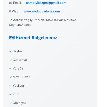
📧 Email:
ahmetyildizgm@gmail.com
🌐 Web:
www.uyducuadana.com
📍 Adres: Yeşilyurt Mah. Mavi Bulvar No:39/A
Seyhan/Adana
🗺️ Hizmet Bölgelerimiz
✓ Seyhan
✓ Çukurova
✓ Yüreğir
✓ Mavi Bulvar
✓ Yeşilyurt
✓ Yurt
✓ Güzelyalı