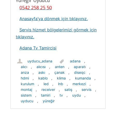
Yüreğir Uyducu
0542 258 25 50
Anasayfa’ya dönmek için tıklayınız.
Servis hizmet bölgelerimizi görmek için
tıklayınız.
Adana Tv Tamircisi
uyducu_adana
adana
,
alıcı
,
alıcısı
,
anten
,
aparatı
,
arıza
,
askı
,
çanak
,
diseqc
,
hdmi
,
kablo
,
klima
,
kumanda
,
kurulum
,
led
,
lnb
,
merkezi
,
montaj
,
receiver
,
satış
,
servis
,
sistem
,
tamiri
,
tv
,
uydu
,
uyducu
,
yüreğir