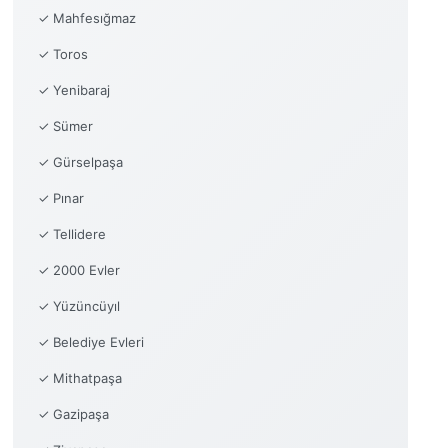
✓ Mahfesığmaz
✓ Toros
✓ Yenibaraj
✓ Sümer
✓ Gürselpaşa
✓ Pınar
✓ Tellidere
✓ 2000 Evler
✓ Yüzüncüyıl
✓ Belediye Evleri
✓ Mithatpaşa
✓ Gazipaşa