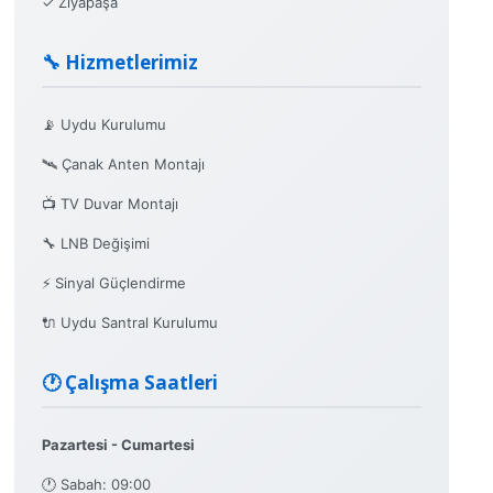
✓ Ziyapaşa
🔧 Hizmetlerimiz
📡 Uydu Kurulumu
🛰️ Çanak Anten Montajı
📺 TV Duvar Montajı
🔧 LNB Değişimi
⚡ Sinyal Güçlendirme
🔌 Uydu Santral Kurulumu
🕐 Çalışma Saatleri
Pazartesi - Cumartesi
🕐 Sabah: 09:00