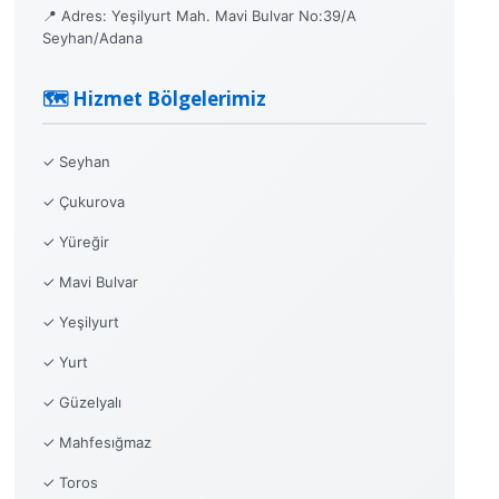
📍 Adres: Yeşilyurt Mah. Mavi Bulvar No:39/A
Seyhan/Adana
🗺️ Hizmet Bölgelerimiz
✓ Seyhan
✓ Çukurova
✓ Yüreğir
✓ Mavi Bulvar
✓ Yeşilyurt
✓ Yurt
✓ Güzelyalı
✓ Mahfesığmaz
✓ Toros