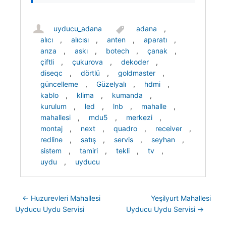
uyducu_adana
adana
,
alıcı
,
alıcısı
,
anten
,
aparatı
,
arıza
,
askı
,
botech
,
çanak
,
çiftli
,
çukurova
,
dekoder
,
diseqc
,
dörtlü
,
goldmaster
,
güncelleme
,
Güzelyalı
,
hdmi
,
kablo
,
klima
,
kumanda
,
kurulum
,
led
,
lnb
,
mahalle
,
mahallesi
,
mdu5
,
merkezi
,
montaj
,
next
,
quadro
,
receiver
,
redline
,
satış
,
servis
,
seyhan
,
sistem
,
tamiri
,
tekli
,
tv
,
uydu
,
uyducu
Post navigation
←
Huzurevleri Mahallesi
Yeşilyurt Mahallesi
Uyducu Uydu Servisi
Uyducu Uydu Servisi
→