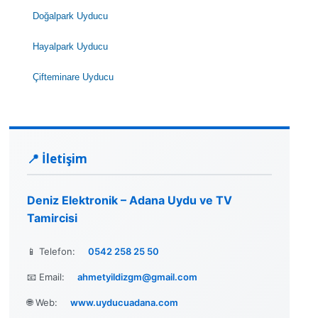
Doğalpark Uyducu
Hayalpark Uyducu
Çifteminare Uyducu
📍 İletişim
Deniz Elektronik – Adana Uydu ve TV
Tamircisi
📱 Telefon:
0542 258 25 50
📧 Email:
ahmetyildizgm@gmail.com
🌐 Web:
www.uyducuadana.com