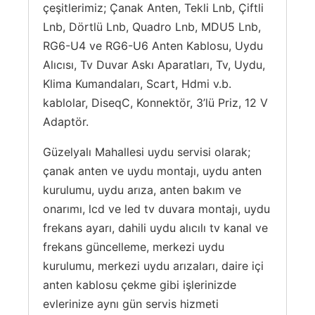
çeşitlerimiz; Çanak Anten, Tekli Lnb, Çiftli
Lnb, Dörtlü Lnb, Quadro Lnb, MDU5 Lnb,
RG6-U4 ve RG6-U6 Anten Kablosu, Uydu
Alıcısı, Tv Duvar Askı Aparatları, Tv, Uydu,
Klima Kumandaları, Scart, Hdmi v.b.
kablolar, DiseqC, Konnektör, 3’lü Priz, 12 V
Adaptör.
Güzelyalı Mahallesi uydu servisi olarak;
çanak anten ve uydu montajı, uydu anten
kurulumu, uydu arıza, anten bakım ve
onarımı, lcd ve led tv duvara montajı, uydu
frekans ayarı, dahili uydu alıcılı tv kanal ve
frekans güncelleme, merkezi uydu
kurulumu, merkezi uydu arızaları, daire içi
anten kablosu çekme gibi işlerinizde
evlerinize aynı gün servis hizmeti