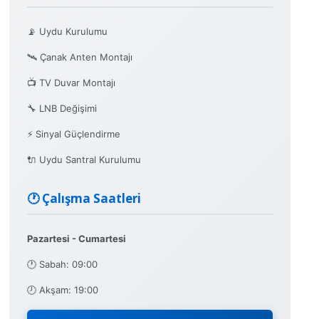
📡 Uydu Kurulumu
🛰️ Çanak Anten Montajı
📺 TV Duvar Montajı
🔧 LNB Değişimi
⚡ Sinyal Güçlendirme
🔌 Uydu Santral Kurulumu
🕐 Çalışma Saatleri
Pazartesi - Cumartesi
🕐 Sabah: 09:00
🕗 Akşam: 19:00