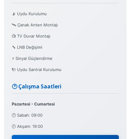
📡 Uydu Kurulumu
🛰️ Çanak Anten Montajı
📺 TV Duvar Montajı
🔧 LNB Değişimi
⚡ Sinyal Güçlendirme
🔌 Uydu Santral Kurulumu
🕐 Çalışma Saatleri
Pazartesi - Cumartesi
🕐 Sabah: 09:00
🕗 Akşam: 19:00