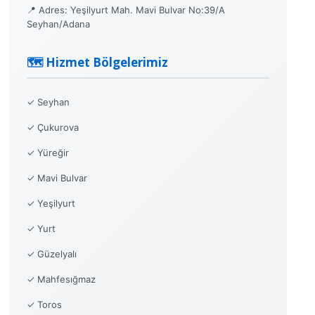
📍 Adres: Yeşilyurt Mah. Mavi Bulvar No:39/A
Seyhan/Adana
🗺️ Hizmet Bölgelerimiz
✓ Seyhan
✓ Çukurova
✓ Yüreğir
✓ Mavi Bulvar
✓ Yeşilyurt
✓ Yurt
✓ Güzelyalı
✓ Mahfesığmaz
✓ Toros