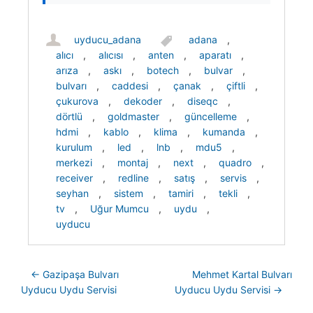
uyducu_adana
adana
,
alıcı
,
alıcısı
,
anten
,
aparatı
,
arıza
,
askı
,
botech
,
bulvar
,
bulvarı
,
caddesi
,
çanak
,
çiftli
,
çukurova
,
dekoder
,
diseqc
,
dörtlü
,
goldmaster
,
güncelleme
,
hdmi
,
kablo
,
klima
,
kumanda
,
kurulum
,
led
,
lnb
,
mdu5
,
merkezi
,
montaj
,
next
,
quadro
,
receiver
,
redline
,
satış
,
servis
,
seyhan
,
sistem
,
tamiri
,
tekli
,
tv
,
Uğur Mumcu
,
uydu
,
uyducu
Post navigation
←
Gazipaşa Bulvarı
Mehmet Kartal Bulvarı
Uyducu Uydu Servisi
Uyducu Uydu Servisi
→