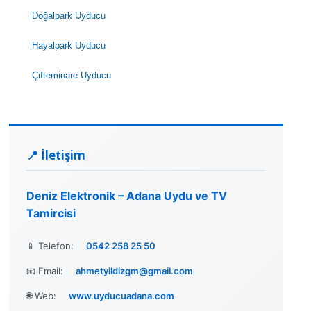
Doğalpark Uyducu
Hayalpark Uyducu
Çifteminare Uyducu
📍 İletişim
Deniz Elektronik – Adana Uydu ve TV
Tamircisi
📱 Telefon:
0542 258 25 50
📧 Email:
ahmetyildizgm@gmail.com
🌐 Web:
www.uyducuadana.com