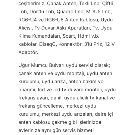
çeşitlerimiz; Çanak Anten, Tekli Lnb, Çiftli
Lnb, Dörtlü Lnb, Quadro Lnb, MDU5 Lnb,
RG6-U4 ve RG6-U6 Anten Kablosu, Uydu
Alıcısı, Tv Duvar Askı Aparatları, Tv, Uydu,
Klima Kumandaları, Scart, Hdmi v.b.
kablolar, DiseqC, Konnektör, 3’lü Priz, 12 V
Adaptör.
Uğur Mumcu Bulvarı uydu servisi olarak;
çanak anten ve uydu montajı, uydu anten
kurulumu, uydu arıza, anten bakım ve
onarımı, lcd ve led tv duvara montajı, uydu
frekans ayarı, dahili uydu alıcılı tv kanal ve
frekans güncelleme, merkezi uydu
kurulumu, merkezi uydu arızaları, daire içi
anten kablosu çekme gibi işlerinizde
evlerinize aynı gün servis hizmeti