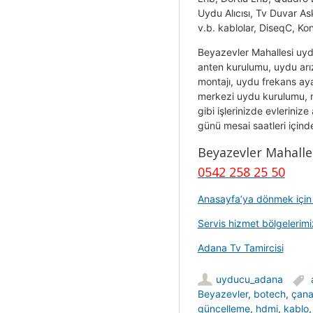
Uydu Alıcısı, Tv Duvar As
v.b. kablolar, DiseqC, Kon
Beyazevler Mahallesi uyd
anten kurulumu, uydu arı
montajı, uydu frekans ayar
merkezi uydu kurulumu, m
gibi işlerinizde evleriniz
günü mesai saatleri içinde 
Beyazevler Mahalle
0542 258 25 50
Anasayfa’ya dönmek için t
Servis hizmet bölgelerimiz
Adana Tv Tamircisi
uyducu_adana
Beyazevler
,
botech
,
çan
güncelleme
,
hdmi
,
kablo