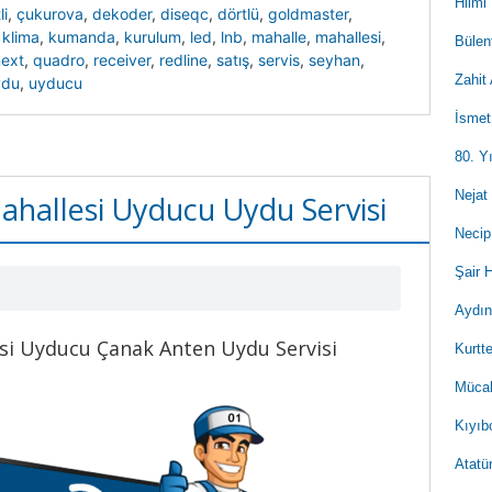
Hilmi
li
,
çukurova
,
dekoder
,
diseqc
,
dörtlü
,
goldmaster
,
,
klima
,
kumanda
,
kurulum
,
led
,
lnb
,
mahalle
,
mahallesi
,
Bülen
ext
,
quadro
,
receiver
,
redline
,
satış
,
servis
,
seyhan
,
Zahit
ydu
,
uyducu
İsmet
80. Y
Nejat
ahallesi Uyducu Uydu Servisi
Necip
Şair 
Aydın
si Uyducu Çanak Anten Uydu Servisi
Kurtt
Mücah
Kıyıb
Atatü