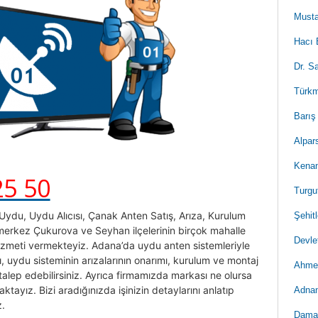
Musta
Hacı 
Dr. S
Türkm
Barış
Alpar
Kenan
25 50
Turgu
 Uydu, Uydu Alıcısı, Çanak Anten Satış, Arıza, Kurulum
Şehit
 merkez Çukurova ve Seyhan ilçelerinin birçok mahalle
Devle
izmeti vermekteyiz. Adana’da uydu anten sistemleriyle
şı, uydu sisteminin arızalarının onarımı, kurulum ve montaj
Ahmet
talep edebilirsiniz. Ayrıca firmamızda markası ne olursa
tayız. Bizi aradığınızda işinizin detaylarını anlatıp
Adnan
z.
Damar