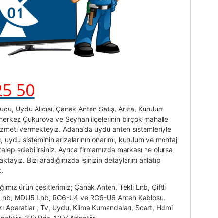
25 50
cu, Uydu Alıcısı, Çanak Anten Satış, Arıza, Kurulum
 merkez Çukurova ve Seyhan ilçelerinin birçok mahalle
izmeti vermekteyiz. Adana’da uydu anten sistemleriyle
şı, uydu sisteminin arızalarının onarımı, kurulum ve montaj
talep edebilirsiniz. Ayrıca firmamızda markası ne olursa
tayız. Bizi aradığınızda işinizin detaylarını anlatıp
z.
ığımız ürün çeşitlerimiz; Çanak Anten, Tekli Lnb, Çiftli
o Lnb, MDU5 Lnb, RG6-U4 ve RG6-U6 Anten Kablosu,
kı Aparatları, Tv, Uydu, Klima Kumandaları, Scart, Hdmi
nektör, 3’lü Priz, 12 V Adaptör.