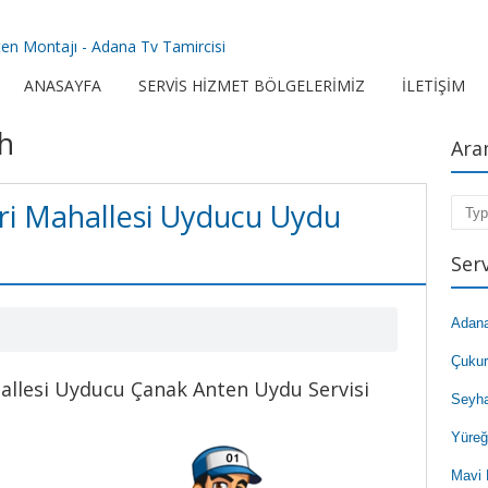
en Montajı - Adana Tv Tamircisi
ANASAYFA
SERVIS HIZMET BÖLGELERIMIZ
İLETIŞIM
h
Ara
eri Mahallesi Uyducu Uydu
Sear
Ser
Adan
Çuku
hallesi Uyducu Çanak Anten Uydu Servisi
Seyh
Yüreğ
Mavi 