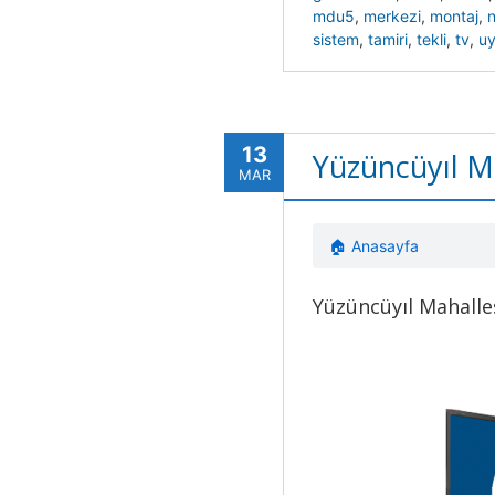
mdu5
,
merkezi
,
montaj
,
n
sistem
,
tamiri
,
tekli
,
tv
,
u
13
Yüzüncüyıl M
MAR
🏠 Anasayfa
Yüzüncüyıl Mahalle