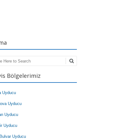
ma
ch
vis Bölgelerimiz
a Uyducu
rova Uyducu
an Uyducu
ir Uyducu
Bulvar Uyducu