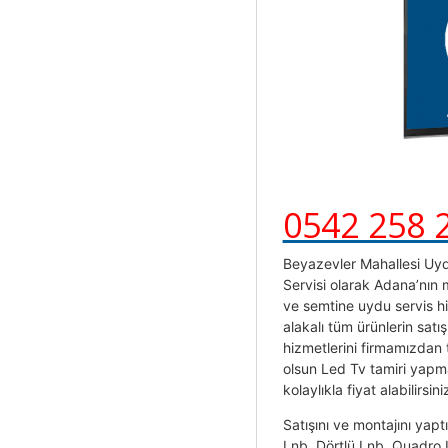
0542 258 
Beyazevler Mahallesi Uyd
Servisi olarak Adana’nın
ve semtine uydu servis h
alakalı tüm ürünlerin satı
hizmetlerini firmamızdan 
olsun Led Tv tamiri yapmak
kolaylıkla fiyat alabilirsini
Satışını ve montajını yapt
Lnb, Dörtlü Lnb, Quadr