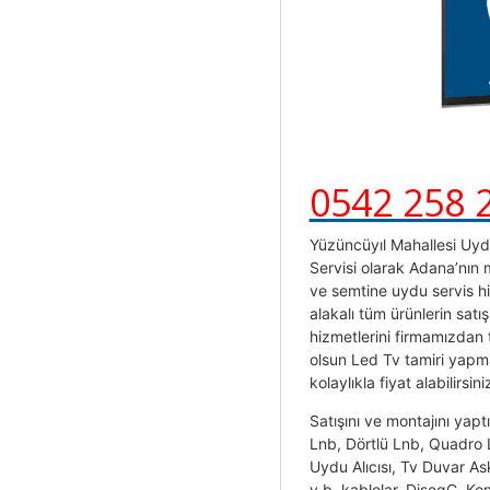
0542 258 
Yüzüncüyıl Mahallesi Uydu
Servisi olarak Adana’nın
ve semtine uydu servis h
alakalı tüm ürünlerin satı
hizmetlerini firmamızdan 
olsun Led Tv tamiri yapmak
kolaylıkla fiyat alabilirsini
Satışını ve montajını yapt
Lnb, Dörtlü Lnb, Quadr
Uydu Alıcısı, Tv Duvar As
v.b. kablolar, DiseqC, Kon