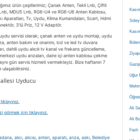
ığımız ürün çeşitlerimiz; Çanak Anten, Tekli Lnb, Çiftli
Kasım
o Lnb, MDU5 Lnb, RG6-U4 ve RG6-U6 Anten Kablosu,
kı Aparatları, Tv, Uydu, Klima Kumandaları, Scart, Hdmi
Süley
nektör, 3’lü Priz, 12 V Adaptör.
Kasım
 uydu servisi olarak; çanak anten ve uydu montajı, uydu
za, anten bakım ve onarımı, lcd ve led tv duvara
Bülen
ı, dahili uydu alıcılı tv kanal ve frekans güncelleme,
Ziyap
erkezi uydu arızaları, daire içi anten kablosu çekme
e aynı gün servis hizmeti vermekteyiz. Bize haftanın 7
Gazip
ulaşabilirsiniz.
Uğur 
hallesi Uyducu
Mehme
Öğret
ıklayınız.
Ali S
i görmek için tıklayınız.
Ali B
Fazlı
adana
,
alıcı
,
alıcısı
,
anten
,
aparatı
,
arıza
,
askı
,
Belediye