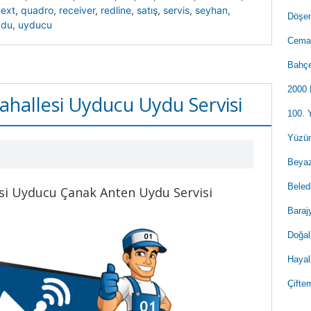
ext
,
quadro
,
receiver
,
redline
,
satış
,
servis
,
seyhan
,
Döşem
ydu
,
uyducu
Cemal
Bahçe
2000 
ahallesi Uyducu Uydu Servisi
100. 
Yüzün
Beyaz
Beled
si Uyducu Çanak Anten Uydu Servisi
Baraj
Doğal
Hayal
Çifte