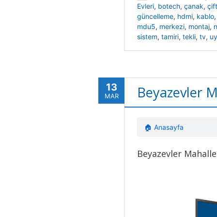
Evleri
,
botech
,
çanak
,
çift
güncelleme
,
hdmi
,
kablo
mdu5
,
merkezi
,
montaj
,
n
sistem
,
tamiri
,
tekli
,
tv
,
u
13
Beyazevler M
MAR
🏠 Anasayfa
Beyazevler Mahalle