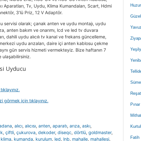
Huzur
kı Aparatları, Tv, Uydu, Klima Kumandaları, Scart, Hdmi
nektör, 3’lü Priz, 12 V Adaptör.
Güzel
u servisi olarak; çanak anten ve uydu montajı, uydu
Yavuz
za, anten bakım ve onarımı, lcd ve led tv duvara
ı, dahili uydu alıcılı tv kanal ve frekans güncelleme,
Ziyap
erkezi uydu arızaları, daire içi anten kablosu çekme
Yeşil
e aynı gün servis hizmeti vermekteyiz. Bize haftanın 7
ulaşabilirsiniz.
Yenib
si Uyducu
Telli
Sümer
ıklayınız.
Reşat
i görmek için tıklayınız.
Pınar
Mitha
adana
,
alıcı
,
alıcısı
,
anten
,
aparatı
,
arıza
,
askı
,
Kurtu
ak
,
çiftli
,
çukurova
,
dekoder
,
diseqc
,
dörtlü
,
goldmaster
,
Fatih
,
klima
,
kumanda
,
kurulum
,
led
,
lnb
,
mahalle
,
mahallesi
,