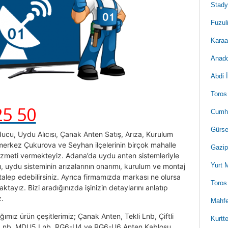
Stad
Fuzul
Karaa
Anado
Abdi 
Toros
25 50
Cumhu
Gürse
ucu, Uydu Alıcısı, Çanak Anten Satış, Arıza, Kurulum
 merkez Çukurova ve Seyhan ilçelerinin birçok mahalle
Gazip
izmeti vermekteyiz. Adana’da uydu anten sistemleriyle
Yurt 
şı, uydu sisteminin arızalarının onarımı, kurulum ve montaj
talep edebilirsiniz. Ayrıca firmamızda markası ne olursa
Toros
tayız. Bizi aradığınızda işinizin detaylarını anlatıp
z.
Mahfe
ığımız ürün çeşitlerimiz; Çanak Anten, Tekli Lnb, Çiftli
Kurtt
o Lnb, MDU5 Lnb, RG6-U4 ve RG6-U6 Anten Kablosu,