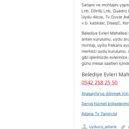
Satışını ve montajını yapt
Lnb, Dörtlü Lnb, Quadr
Uydu Alıcısı, Tv Duvar As
v.b. kablolar, DiseqC, Kon
Belediye Evleri Mahallesi
anten kurulumu, uydu arı
montajı, uydu frekans ayar
merkezi uydu kurulumu, m
gibi işlerinizde evleriniz
günü mesai saatleri içinde 
Belediye Evleri Ma
0542 258 25 50
Anasayfa’ya dönmek için t
Servis hizmet bölgelerimiz
Adana Tv Tamircisi
uyducu_adana