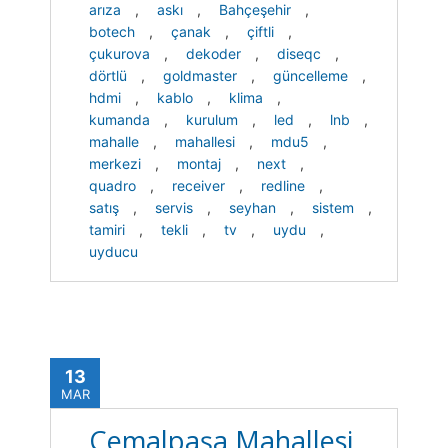
arıza
,
askı
,
Bahçeşehir
,
botech
,
çanak
,
çiftli
,
çukurova
,
dekoder
,
diseqc
,
dörtlü
,
goldmaster
,
güncelleme
,
hdmi
,
kablo
,
klima
,
kumanda
,
kurulum
,
led
,
lnb
,
mahalle
,
mahallesi
,
mdu5
,
merkezi
,
montaj
,
next
,
quadro
,
receiver
,
redline
,
satış
,
servis
,
seyhan
,
sistem
,
tamiri
,
tekli
,
tv
,
uydu
,
uyducu
13
MAR
Cemalpaşa Mahallesi