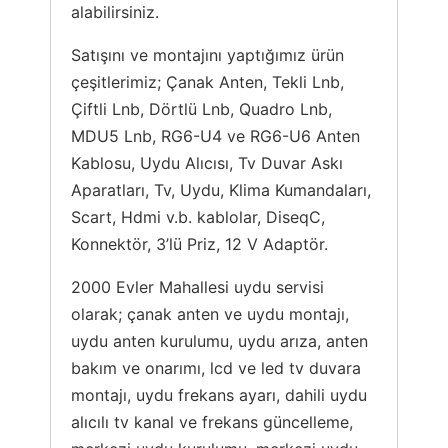
alabilirsiniz.
Satışını ve montajını yaptığımız ürün
çeşitlerimiz; Çanak Anten, Tekli Lnb,
Çiftli Lnb, Dörtlü Lnb, Quadro Lnb,
MDU5 Lnb, RG6-U4 ve RG6-U6 Anten
Kablosu, Uydu Alıcısı, Tv Duvar Askı
Aparatları, Tv, Uydu, Klima Kumandaları,
Scart, Hdmi v.b. kablolar, DiseqC,
Konnektör, 3’lü Priz, 12 V Adaptör.
2000 Evler Mahallesi uydu servisi
olarak; çanak anten ve uydu montajı,
uydu anten kurulumu, uydu arıza, anten
bakım ve onarımı, lcd ve led tv duvara
montajı, uydu frekans ayarı, dahili uydu
alıcılı tv kanal ve frekans güncelleme,