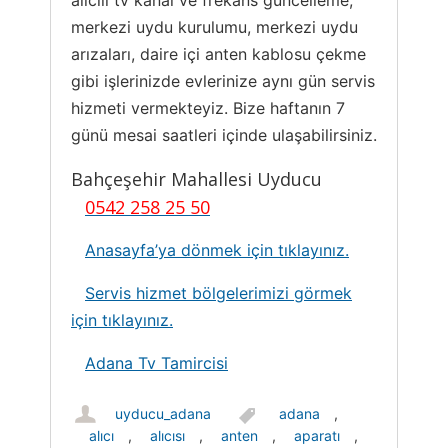
alıcılı tv kanal ve frekans güncelleme,
merkezi uydu kurulumu, merkezi uydu
arızaları, daire içi anten kablosu çekme
gibi işlerinizde evlerinize aynı gün servis
hizmeti vermekteyiz. Bize haftanın 7
günü mesai saatleri içinde ulaşabilirsiniz.
Bahçeşehir Mahallesi Uyducu
0542 258 25 50
Anasayfa’ya dönmek için tıklayınız.
Servis hizmet bölgelerimizi görmek
için tıklayınız.
Adana Tv Tamircisi
uyducu_adana
adana
,
alıcı
,
alıcısı
,
anten
,
aparatı
,