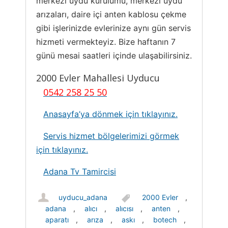
merkezi uydu kurulumu, merkezi uydu
arızaları, daire içi anten kablosu çekme
gibi işlerinizde evlerinize aynı gün servis
hizmeti vermekteyiz. Bize haftanın 7
günü mesai saatleri içinde ulaşabilirsiniz.
2000 Evler Mahallesi Uyducu
0542 258 25 50
Anasayfa’ya dönmek için tıklayınız.
Servis hizmet bölgelerimizi görmek
için tıklayınız.
Adana Tv Tamircisi
uyducu_adana
2000 Evler
,
adana
,
alıcı
,
alıcısı
,
anten
,
aparatı
,
arıza
,
askı
,
botech
,