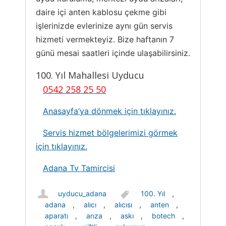
daire içi anten kablosu çekme gibi
işlerinizde evlerinize aynı gün servis
hizmeti vermekteyiz. Bize haftanın 7
günü mesai saatleri içinde ulaşabilirsiniz.
100. Yıl Mahallesi Uyducu
0542 258 25 50
Anasayfa’ya dönmek için tıklayınız.
Servis hizmet bölgelerimizi görmek
için tıklayınız.
Adana Tv Tamircisi
uyducu_adana
100. Yıl
,
adana
,
alıcı
,
alıcısı
,
anten
,
aparatı
,
arıza
,
askı
,
botech
,