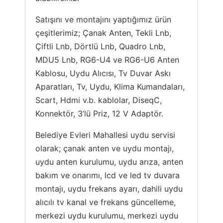
Satışını ve montajını yaptığımız ürün
çeşitlerimiz; Çanak Anten, Tekli Lnb,
Çiftli Lnb, Dörtlü Lnb, Quadro Lnb,
MDU5 Lnb, RG6-U4 ve RG6-U6 Anten
Kablosu, Uydu Alıcısı, Tv Duvar Askı
Aparatları, Tv, Uydu, Klima Kumandaları,
Scart, Hdmi v.b. kablolar, DiseqC,
Konnektör, 3’lü Priz, 12 V Adaptör.
Belediye Evleri Mahallesi uydu servisi
olarak; çanak anten ve uydu montajı,
uydu anten kurulumu, uydu arıza, anten
bakım ve onarımı, lcd ve led tv duvara
montajı, uydu frekans ayarı, dahili uydu
alıcılı tv kanal ve frekans güncelleme,
merkezi uydu kurulumu, merkezi uydu