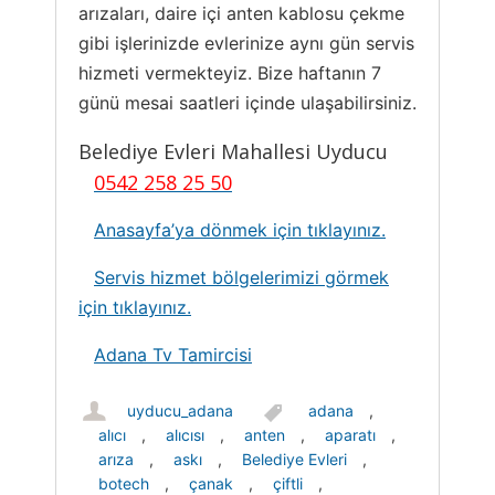
arızaları, daire içi anten kablosu çekme
gibi işlerinizde evlerinize aynı gün servis
hizmeti vermekteyiz. Bize haftanın 7
günü mesai saatleri içinde ulaşabilirsiniz.
Belediye Evleri Mahallesi Uyducu
0542 258 25 50
Anasayfa’ya dönmek için tıklayınız.
Servis hizmet bölgelerimizi görmek
için tıklayınız.
Adana Tv Tamircisi
uyducu_adana
adana
,
alıcı
,
alıcısı
,
anten
,
aparatı
,
arıza
,
askı
,
Belediye Evleri
,
botech
,
çanak
,
çiftli
,