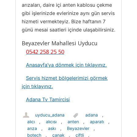
arızaları, daire içi anten kablosu çekme
gibi işlerinizde evlerinize aynı gün servis
hizmeti vermekteyiz. Bize haftanın 7
günü mesai saatleri içinde ulaşabilirsiniz.
Beyazevler Mahallesi Uyducu
0542 258 25 50
Anasayfa’ya dönmek için tıklayınız.
Servis hizmet bölgelerimizi görmek
için tıklayınız.
Adana Tv Tamircisi
uyducu_adana
adana
,
alıcı
,
alıcısı
,
anten
,
aparatı
,
arıza
,
askı
,
Beyazevler
,
botech
,
çanak
,
çiftli
,