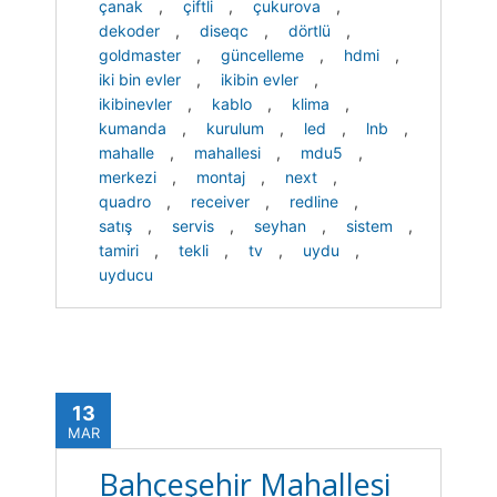
çanak
,
çiftli
,
çukurova
,
dekoder
,
diseqc
,
dörtlü
,
goldmaster
,
güncelleme
,
hdmi
,
iki bin evler
,
ikibin evler
,
ikibinevler
,
kablo
,
klima
,
kumanda
,
kurulum
,
led
,
lnb
,
mahalle
,
mahallesi
,
mdu5
,
merkezi
,
montaj
,
next
,
quadro
,
receiver
,
redline
,
satış
,
servis
,
seyhan
,
sistem
,
tamiri
,
tekli
,
tv
,
uydu
,
uyducu
13
MAR
Bahçeşehir Mahallesi