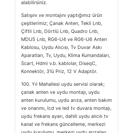
alabilirsiniz.
Satışını ve montajını yaptığımız ürün
çeşitlerimiz; Çanak Anten, Tekli Lnb,
Çiftli Lnb, Dörtlü Lnb, Quadro Lnb,
MDU5 Lnb, RG6-U4 ve RG6-U6 Anten
Kablosu, Uydu Alıcısı, Tv Duvar Askı
Aparatları, Tv, Uydu, Klima Kumandaları,
Scart, Hdmi v.b. kablolar, DiseqC,
Konnektör, 3’lü Priz, 12 V Adaptör.
100. Yıl Mahallesi uydu servisi olarak;
çanak anten ve uydu montajı, uydu
anten kurulumu, uydu arıza, anten bakım
ve onarımı, lcd ve led tv duvara montajı,
uydu frekans ayarı, dahili uydu alıcılı tv
kanal ve frekans güncelleme, merkezi
uydu kurulumu, merkezi uydu arızaları,