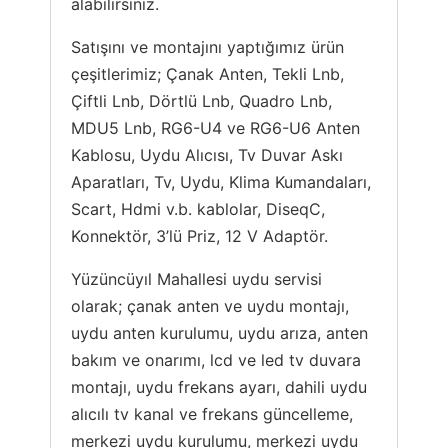
alabilirsiniz.
Satışını ve montajını yaptığımız ürün
çeşitlerimiz; Çanak Anten, Tekli Lnb,
Çiftli Lnb, Dörtlü Lnb, Quadro Lnb,
MDU5 Lnb, RG6-U4 ve RG6-U6 Anten
Kablosu, Uydu Alıcısı, Tv Duvar Askı
Aparatları, Tv, Uydu, Klima Kumandaları,
Scart, Hdmi v.b. kablolar, DiseqC,
Konnektör, 3’lü Priz, 12 V Adaptör.
Yüzüncüyıl Mahallesi uydu servisi
olarak; çanak anten ve uydu montajı,
uydu anten kurulumu, uydu arıza, anten
bakım ve onarımı, lcd ve led tv duvara
montajı, uydu frekans ayarı, dahili uydu
alıcılı tv kanal ve frekans güncelleme,
merkezi uydu kurulumu, merkezi uydu