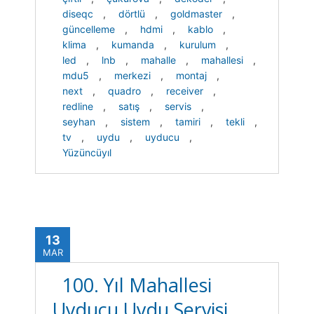
diseqc
,
dörtlü
,
goldmaster
,
güncelleme
,
hdmi
,
kablo
,
klima
,
kumanda
,
kurulum
,
led
,
lnb
,
mahalle
,
mahallesi
,
mdu5
,
merkezi
,
montaj
,
next
,
quadro
,
receiver
,
redline
,
satış
,
servis
,
seyhan
,
sistem
,
tamiri
,
tekli
,
tv
,
uydu
,
uyducu
,
Yüzüncüyıl
13
MAR
100. Yıl Mahallesi
Uyducu Uydu Servisi