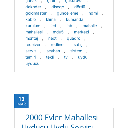
çanak
,
çiftli
,
çukurova
,
dekoder
,
diseqc
,
dörtlü
,
goldmaster
,
güncelleme
,
hdmi
,
kablo
,
klima
,
kumanda
,
kurulum
,
led
,
lnb
,
mahalle
,
mahallesi
,
mdu5
,
merkezi
,
montaj
,
next
,
quadro
,
receiver
,
redline
,
satış
,
servis
,
seyhan
,
sistem
,
tamiri
,
tekli
,
tv
,
uydu
,
uyducu
13
MAR
2000 Evler Mahallesi
Uyducu Uydu Servisi