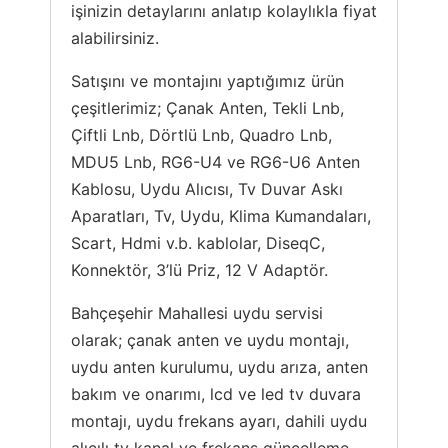
işinizin detaylarını anlatıp kolaylıkla fiyat
alabilirsiniz.
Satışını ve montajını yaptığımız ürün
çeşitlerimiz; Çanak Anten, Tekli Lnb,
Çiftli Lnb, Dörtlü Lnb, Quadro Lnb,
MDU5 Lnb, RG6-U4 ve RG6-U6 Anten
Kablosu, Uydu Alıcısı, Tv Duvar Askı
Aparatları, Tv, Uydu, Klima Kumandaları,
Scart, Hdmi v.b. kablolar, DiseqC,
Konnektör, 3’lü Priz, 12 V Adaptör.
Bahçeşehir Mahallesi uydu servisi
olarak; çanak anten ve uydu montajı,
uydu anten kurulumu, uydu arıza, anten
bakım ve onarımı, lcd ve led tv duvara
montajı, uydu frekans ayarı, dahili uydu