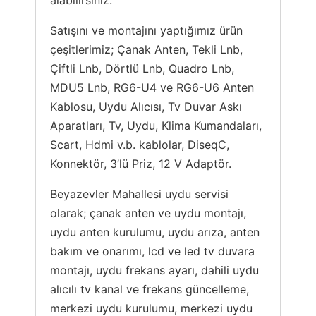
alabilirsiniz.
Satışını ve montajını yaptığımız ürün
çeşitlerimiz; Çanak Anten, Tekli Lnb,
Çiftli Lnb, Dörtlü Lnb, Quadro Lnb,
MDU5 Lnb, RG6-U4 ve RG6-U6 Anten
Kablosu, Uydu Alıcısı, Tv Duvar Askı
Aparatları, Tv, Uydu, Klima Kumandaları,
Scart, Hdmi v.b. kablolar, DiseqC,
Konnektör, 3’lü Priz, 12 V Adaptör.
Beyazevler Mahallesi uydu servisi
olarak; çanak anten ve uydu montajı,
uydu anten kurulumu, uydu arıza, anten
bakım ve onarımı, lcd ve led tv duvara
montajı, uydu frekans ayarı, dahili uydu
alıcılı tv kanal ve frekans güncelleme,
merkezi uydu kurulumu, merkezi uydu