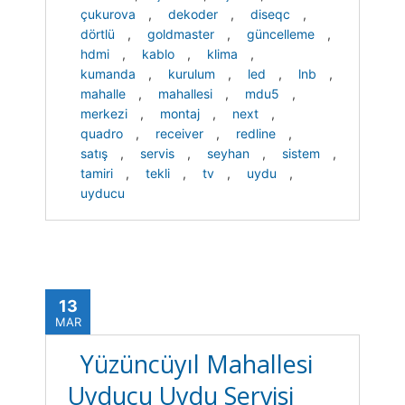
çukurova
,
dekoder
,
diseqc
,
dörtlü
,
goldmaster
,
güncelleme
,
hdmi
,
kablo
,
klima
,
kumanda
,
kurulum
,
led
,
lnb
,
mahalle
,
mahallesi
,
mdu5
,
merkezi
,
montaj
,
next
,
quadro
,
receiver
,
redline
,
satış
,
servis
,
seyhan
,
sistem
,
tamiri
,
tekli
,
tv
,
uydu
,
uyducu
13
MAR
Yüzüncüyıl Mahallesi
Uyducu Uydu Servisi