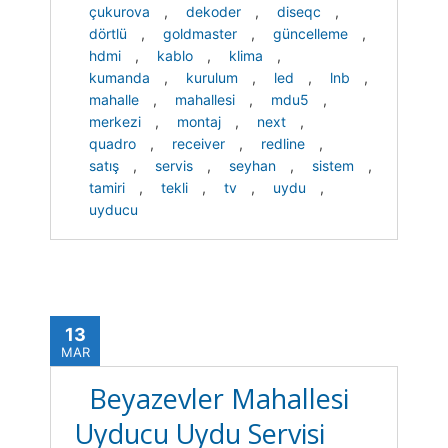
çukurova
,
dekoder
,
diseqc
,
dörtlü
,
goldmaster
,
güncelleme
,
hdmi
,
kablo
,
klima
,
kumanda
,
kurulum
,
led
,
lnb
,
mahalle
,
mahallesi
,
mdu5
,
merkezi
,
montaj
,
next
,
quadro
,
receiver
,
redline
,
satış
,
servis
,
seyhan
,
sistem
,
tamiri
,
tekli
,
tv
,
uydu
,
uyducu
13
MAR
Beyazevler Mahallesi
Uyducu Uydu Servisi