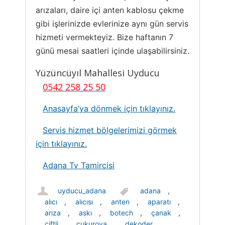
arızaları, daire içi anten kablosu çekme
gibi işlerinizde evlerinize aynı gün servis
hizmeti vermekteyiz. Bize haftanın 7
günü mesai saatleri içinde ulaşabilirsiniz.
Yüzüncüyıl Mahallesi Uyducu
0542 258 25 50
Anasayfa’ya dönmek için tıklayınız.
Servis hizmet bölgelerimizi görmek
için tıklayınız.
Adana Tv Tamircisi
uyducu_adana
adana
,
alıcı
,
alıcısı
,
anten
,
aparatı
,
arıza
,
askı
,
botech
,
çanak
,
çiftli
,
çukurova
,
dekoder
,