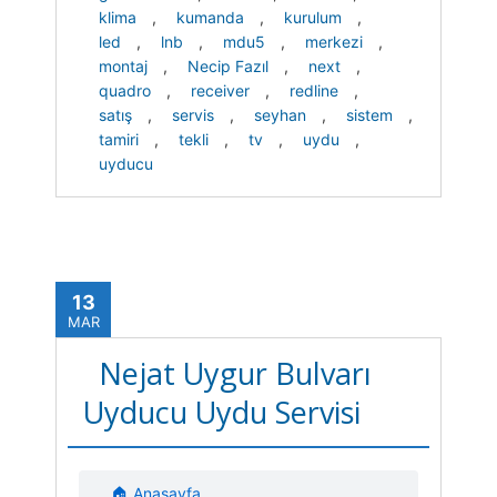
klima
,
kumanda
,
kurulum
,
led
,
lnb
,
mdu5
,
merkezi
,
montaj
,
Necip Fazıl
,
next
,
quadro
,
receiver
,
redline
,
satış
,
servis
,
seyhan
,
sistem
,
tamiri
,
tekli
,
tv
,
uydu
,
uyducu
13
MAR
Nejat Uygur Bulvarı
Uyducu Uydu Servisi
🏠 Anasayfa