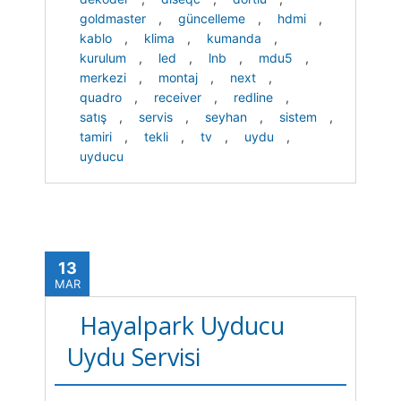
goldmaster
,
güncelleme
,
hdmi
,
kablo
,
klima
,
kumanda
,
kurulum
,
led
,
lnb
,
mdu5
,
merkezi
,
montaj
,
next
,
quadro
,
receiver
,
redline
,
satış
,
servis
,
seyhan
,
sistem
,
tamiri
,
tekli
,
tv
,
uydu
,
uyducu
13
MAR
Hayalpark Uyducu
Uydu Servisi