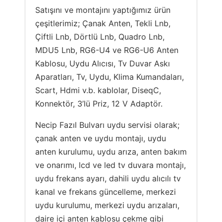
Satışını ve montajını yaptığımız ürün
çeşitlerimiz; Çanak Anten, Tekli Lnb,
Çiftli Lnb, Dörtlü Lnb, Quadro Lnb,
MDU5 Lnb, RG6-U4 ve RG6-U6 Anten
Kablosu, Uydu Alıcısı, Tv Duvar Askı
Aparatları, Tv, Uydu, Klima Kumandaları,
Scart, Hdmi v.b. kablolar, DiseqC,
Konnektör, 3’lü Priz, 12 V Adaptör.
Necip Fazıl Bulvarı uydu servisi olarak;
çanak anten ve uydu montajı, uydu
anten kurulumu, uydu arıza, anten bakım
ve onarımı, lcd ve led tv duvara montajı,
uydu frekans ayarı, dahili uydu alıcılı tv
kanal ve frekans güncelleme, merkezi
uydu kurulumu, merkezi uydu arızaları,
daire içi anten kablosu çekme gibi