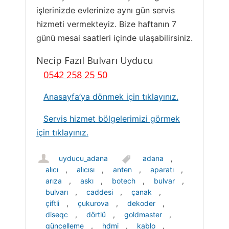
işlerinizde evlerinize aynı gün servis
hizmeti vermekteyiz. Bize haftanın 7
günü mesai saatleri içinde ulaşabilirsiniz.
Necip Fazıl Bulvarı Uyducu
0542 258 25 50
Anasayfa’ya dönmek için tıklayınız.
Servis hizmet bölgelerimizi görmek
için tıklayınız.
uyducu_adana
adana
,
alıcı
,
alıcısı
,
anten
,
aparatı
,
arıza
,
askı
,
botech
,
bulvar
,
bulvarı
,
caddesi
,
çanak
,
çiftli
,
çukurova
,
dekoder
,
diseqc
,
dörtlü
,
goldmaster
,
güncelleme
,
hdmi
,
kablo
,