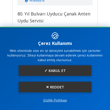
🏠 Anasayfa
80. Yıl Bulvarı Uyducu Çanak Anten
Uydu Servisi
🍪
Çerez Kullanımı
Web sitemizde size en iyi deneyimi sunabilmek için çerezler
kullanıyoruz. Siteyi kullanmaya devam ederek çerez kullanımını
kabul etmiş olursunuz.
✓ KABUL ET
✕ REDDET
📞 HEMEN ARA
Gizlilik Politikası
0542 258 25 50
0542 258 25 50