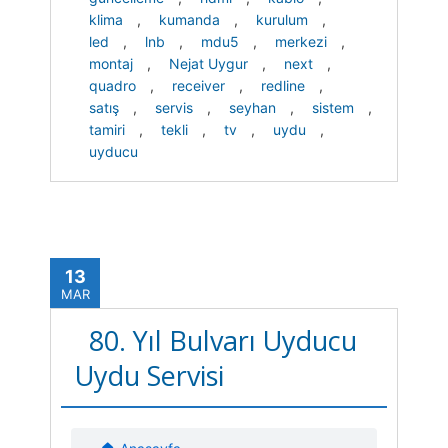
klima
,
kumanda
,
kurulum
,
led
,
lnb
,
mdu5
,
merkezi
,
montaj
,
Nejat Uygur
,
next
,
quadro
,
receiver
,
redline
,
satış
,
servis
,
seyhan
,
sistem
,
tamiri
,
tekli
,
tv
,
uydu
,
uyducu
13
MAR
80. Yıl Bulvarı Uyducu
Uydu Servisi