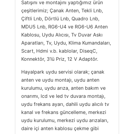
Satışını ve montajını yaptığımız ürün
çeşitlerimiz; Çanak Anten, Tekli Lnb,
Çiftli Lnb, Dörtlü Lnb, Quadro Lnb,
MDU5 Lnb, RG6-U4 ve RG6-U6 Anten
Kablosu, Uydu Alıcısı, Tv Duvar Askı
Aparatları, Tv, Uydu, Klima Kumandaları,
Scart, Hdmi v.b. kablolar, DiseqC,
Konnektör, 3’lü Priz, 12 V Adaptör.
Hayalpark uydu servisi olarak; çanak
anten ve uydu montajı, uydu anten
kurulumu, uydu arıza, anten bakım ve
onarımı, lcd ve led tv duvara montajı,
uydu frekans ayarı, dahili uydu alıcılı tv
kanal ve frekans güncelleme, merkezi
uydu kurulumu, merkezi uydu arızaları,
daire içi anten kablosu çekme gibi