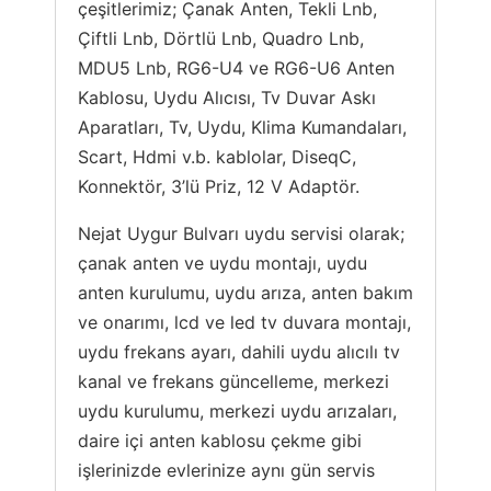
çeşitlerimiz; Çanak Anten, Tekli Lnb,
Çiftli Lnb, Dörtlü Lnb, Quadro Lnb,
MDU5 Lnb, RG6-U4 ve RG6-U6 Anten
Kablosu, Uydu Alıcısı, Tv Duvar Askı
Aparatları, Tv, Uydu, Klima Kumandaları,
Scart, Hdmi v.b. kablolar, DiseqC,
Konnektör, 3’lü Priz, 12 V Adaptör.
Nejat Uygur Bulvarı uydu servisi olarak;
çanak anten ve uydu montajı, uydu
anten kurulumu, uydu arıza, anten bakım
ve onarımı, lcd ve led tv duvara montajı,
uydu frekans ayarı, dahili uydu alıcılı tv
kanal ve frekans güncelleme, merkezi
uydu kurulumu, merkezi uydu arızaları,
daire içi anten kablosu çekme gibi
işlerinizde evlerinize aynı gün servis