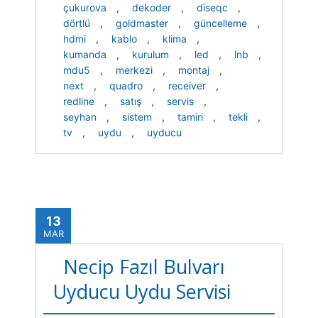
çukurova
,
dekoder
,
diseqc
,
dörtlü
,
goldmaster
,
güncelleme
,
hdmi
,
kablo
,
klima
,
kumanda
,
kurulum
,
led
,
lnb
,
mdu5
,
merkezi
,
montaj
,
next
,
quadro
,
receiver
,
redline
,
satış
,
servis
,
seyhan
,
sistem
,
tamiri
,
tekli
,
tv
,
uydu
,
uyducu
13
MAR
Necip Fazıl Bulvarı
Uyducu Uydu Servisi