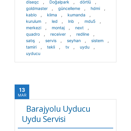
diseqc
,
Doğalpark
,
dörtlü
,
goldmaster
,
güncelleme
,
hdmi
,
kablo
,
klima
,
kumanda
,
kurulum
,
led
,
lnb
,
mdu5
,
merkezi
,
montaj
,
next
,
quadro
,
receiver
,
redline
,
satış
,
servis
,
seyhan
,
sistem
,
tamiri
,
tekli
,
tv
,
uydu
,
uyducu
13
MAR
Barajyolu Uyducu
Uydu Servisi