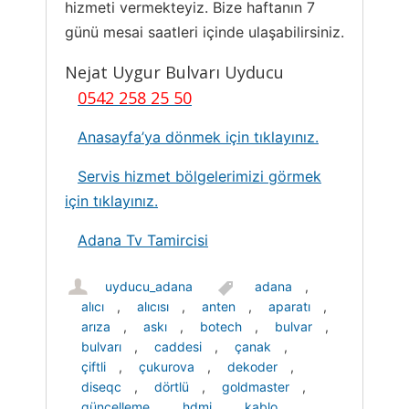
hizmeti vermekteyiz. Bize haftanın 7
günü mesai saatleri içinde ulaşabilirsiniz.
Nejat Uygur Bulvarı Uyducu
0542 258 25 50
Anasayfa’ya dönmek için tıklayınız.
Servis hizmet bölgelerimizi görmek
için tıklayınız.
Adana Tv Tamircisi
uyducu_adana
adana
,
alıcı
,
alıcısı
,
anten
,
aparatı
,
arıza
,
askı
,
botech
,
bulvar
,
bulvarı
,
caddesi
,
çanak
,
çiftli
,
çukurova
,
dekoder
,
diseqc
,
dörtlü
,
goldmaster
,
güncelleme
,
hdmi
,
kablo
,