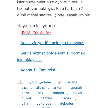
işlerinizde evlerinize aynı gün servis
hizmeti vermekteyiz. Bize haftanın 7
günü mesai saatleri içinde ulaşabilirsiniz.
Hayalpark Uyducu
0542 258 25 50
Anasayfa’ya dönmek için tıklayınız.
Servis hizmet bölgelerimizi görmek
için tıklayınız.
Adana Tv Tamircisi
uyducu_adana
adana
,
alıcı
,
alıcısı
,
anten
,
aparatı
,
arıza
,
askı
,
botech
,
bulvar
,
bulvarı
,
caddesi
,
çanak
,
çiftli
,
çukurova
,
dekoder
,