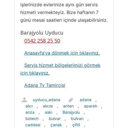
işlerinizde evlerinize aynı gün servis
hizmeti vermekteyiz. Bize haftanın 7
günü mesai saatleri içinde ulaşabilirsiniz.
Barajyolu Uyducu
0542 258 25 50
Anasayfa’ya dönmek için tıklayınız.
Servis hizmet bölgelerimizi görmek
için tıklayınız.
Adana Tv Tamircisi
uyducu_adana
adana
,
alıcı
,
alıcısı
,
anten
,
aparatı
,
arıza
,
askı
,
Barajyolu
,
botech
,
bulvar
,
bulvarı
,
caddesi
,
çanak
,
çiftli
,