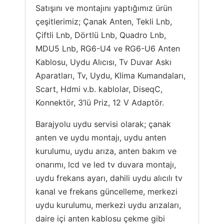
Satışını ve montajını yaptığımız ürün
çeşitlerimiz; Çanak Anten, Tekli Lnb,
Çiftli Lnb, Dörtlü Lnb, Quadro Lnb,
MDU5 Lnb, RG6-U4 ve RG6-U6 Anten
Kablosu, Uydu Alıcısı, Tv Duvar Askı
Aparatları, Tv, Uydu, Klima Kumandaları,
Scart, Hdmi v.b. kablolar, DiseqC,
Konnektör, 3’lü Priz, 12 V Adaptör.
Barajyolu uydu servisi olarak; çanak
anten ve uydu montajı, uydu anten
kurulumu, uydu arıza, anten bakım ve
onarımı, lcd ve led tv duvara montajı,
uydu frekans ayarı, dahili uydu alıcılı tv
kanal ve frekans güncelleme, merkezi
uydu kurulumu, merkezi uydu arızaları,
daire içi anten kablosu çekme gibi