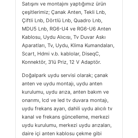
Satışını ve montajını yaptığımız ürün
çeşitlerimiz; Çanak Anten, Tekli Lnb,
Çiftli Lnb, Dörtlü Lnb, Quadro Lnb,
MDU5 Lnb, RG6-U4 ve RG6-U6 Anten
Kablosu, Uydu Alıcısı, Tv Duvar Askı
Aparatları, Tv, Uydu, Klima Kumandaları,
Scart, Hdmi v.b. kablolar, DiseqC,
Konnektör, 3’lü Priz, 12 V Adaptör.
Doğalpark uydu servisi olarak; çanak
anten ve uydu montajı, uydu anten
kurulumu, uydu arıza, anten bakım ve
onarımı, lcd ve led tv duvara montajı,
uydu frekans ayarı, dahili uydu alıcılı tv
kanal ve frekans güncelleme, merkezi
uydu kurulumu, merkezi uydu arızaları,
daire içi anten kablosu çekme gibi