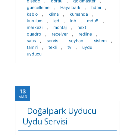
diseqc
,
dörtlü
,
goldmaster
,
güncelleme
,
Hayalpark
,
hdmi
,
kablo
,
klima
,
kumanda
,
kurulum
,
led
,
lnb
,
mdu5
,
merkezi
,
montaj
,
next
,
quadro
,
receiver
,
redline
,
satış
,
servis
,
seyhan
,
sistem
,
tamiri
,
tekli
,
tv
,
uydu
,
uyducu
13
MAR
Doğalpark Uyducu
Uydu Servisi