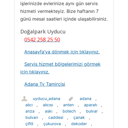
işlerinizde evlerinize aynı gün servis
hizmeti vermekteyiz. Bize haftanın 7
günü mesai saatleri içinde ulaşabilirsiniz.
Doğalpark Uyducu
0542 258 25 50
Anasayfa’ya dönmek için tıklayınız.
Servis hizmet bölgelerimizi görmek
için tıklayınız.
Adana Tv Tamircisi
uyducu_adana
adana
,
alıcı
,
alıcısı
,
anten
,
aparatı
,
arıza
,
askı
,
botech
,
bulvar
,
bulvarı
,
caddesi
,
çanak
,
çiftli
,
çukurova
,
dekoder
,