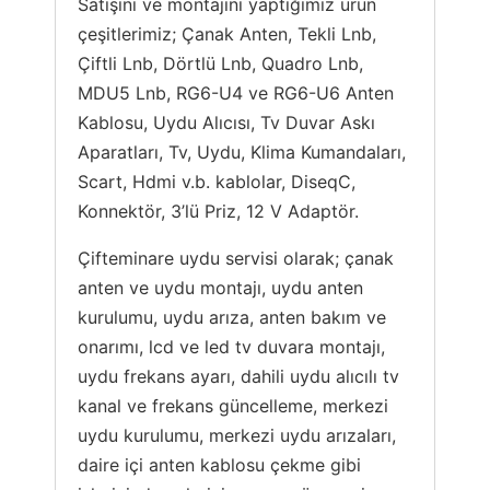
Satışını ve montajını yaptığımız ürün
çeşitlerimiz; Çanak Anten, Tekli Lnb,
Çiftli Lnb, Dörtlü Lnb, Quadro Lnb,
MDU5 Lnb, RG6-U4 ve RG6-U6 Anten
Kablosu, Uydu Alıcısı, Tv Duvar Askı
Aparatları, Tv, Uydu, Klima Kumandaları,
Scart, Hdmi v.b. kablolar, DiseqC,
Konnektör, 3’lü Priz, 12 V Adaptör.
Çifteminare uydu servisi olarak; çanak
anten ve uydu montajı, uydu anten
kurulumu, uydu arıza, anten bakım ve
onarımı, lcd ve led tv duvara montajı,
uydu frekans ayarı, dahili uydu alıcılı tv
kanal ve frekans güncelleme, merkezi
uydu kurulumu, merkezi uydu arızaları,
daire içi anten kablosu çekme gibi