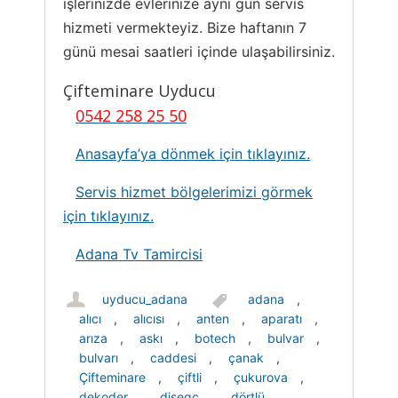
işlerinizde evlerinize aynı gün servis
hizmeti vermekteyiz. Bize haftanın 7
günü mesai saatleri içinde ulaşabilirsiniz.
Çifteminare Uyducu
0542 258 25 50
Anasayfa’ya dönmek için tıklayınız.
Servis hizmet bölgelerimizi görmek
için tıklayınız.
Adana Tv Tamircisi
uyducu_adana
adana
,
alıcı
,
alıcısı
,
anten
,
aparatı
,
arıza
,
askı
,
botech
,
bulvar
,
bulvarı
,
caddesi
,
çanak
,
Çifteminare
,
çiftli
,
çukurova
,
dekoder
,
diseqc
,
dörtlü
,